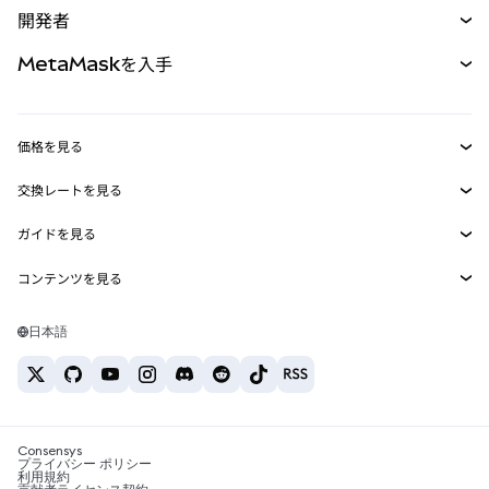
開発者
パーペチュアル
新規
カード
ドキュメントを表示
MetaMaskを入手
RWA
mUSD
新規
ダッシュボード
トランザクションシールド
収益化
Smart Accounts Kit
Agent Wallet
新規
価格を見る
埋め込みウォレット
Snaps
ビットコインの価格
交換レートを見る
MetaMask Connect
イーサリアムの価格
報酬
新規
BTC→USD
Solanaの価格
ガイドを見る
Snaps
セキュリティ
ETH→USD
BTCの購入
Shiba Inuの価格
USDT→INR
コンテンツを見る
Web3サービス
サポート
ETHの購入
Pepeの価格
ビットコインウォレット
BTC→USDT
SOLの購入
キャリア
Tetherの価格
Solanaウォレット
日本語
BTC→INR
PEPEの購入
お問い合わせ
USDCの価格
おすすめの暗号資産カード
ETH→USDT
USDTの購入
Chanlinkの価格
おすすめのモバイル暗号資産ウォレット
USDT→PHP
USDCの購入
Polymarketとは？
BTC→EUR
SHIBの購入
Consensys
税制関連ニュース
プライバシー ポリシー
利用規約
BNBの購入