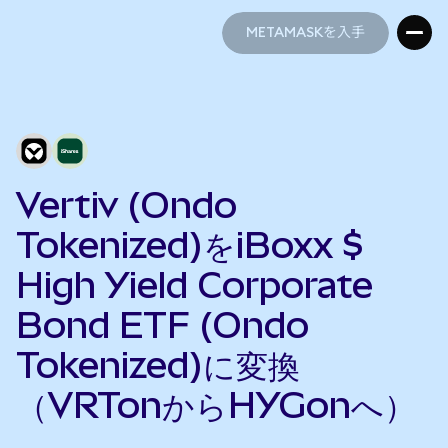
METAMASKを入手
METAMASKを入手
Vertiv (Ondo
Tokenized)をiBoxx $
High Yield Corporate
Bond ETF (Ondo
Tokenized)に変換
（VRTonからHYGonへ）