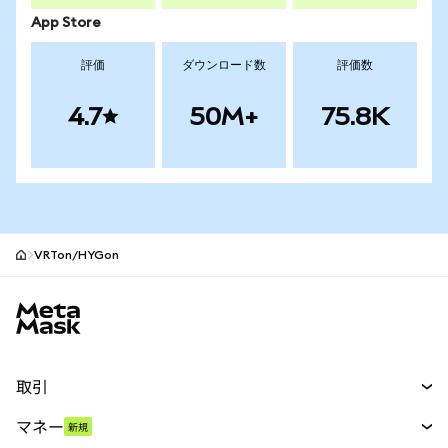
App Store
評価
ダウンロード数
評価数
4.7
50M+
75.8K
VRTon/HYGon
MetaMaskサイトフッター
取引
スワップ
マネー
新規
予測
新規
購入