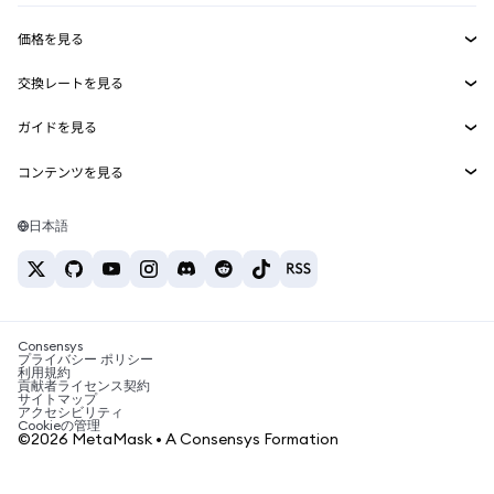
収益化
Smart Accounts Kit
Agent Wallet
新規
価格を見る
埋め込みウォレット
Snaps
ビットコインの価格
交換レートを見る
MetaMask Connect
イーサリアムの価格
報酬
新規
BTC→USD
Solanaの価格
ガイドを見る
Snaps
セキュリティ
ETH→USD
BTCの購入
Shiba Inuの価格
USDT→INR
コンテンツを見る
Web3サービス
サポート
ETHの購入
Pepeの価格
ビットコインウォレット
BTC→USDT
SOLの購入
キャリア
Tetherの価格
Solanaウォレット
日本語
BTC→INR
PEPEの購入
お問い合わせ
USDCの価格
おすすめの暗号資産カード
ETH→USDT
USDTの購入
Chanlinkの価格
おすすめのモバイル暗号資産ウォレット
USDT→PHP
USDCの購入
Polymarketとは？
BTC→EUR
SHIBの購入
Consensys
税制関連ニュース
プライバシー ポリシー
利用規約
BNBの購入
貢献者ライセンス契約
暗号資産の購入方法は？
サイトマップ
アクセシビリティ
ビットコインを売るには？
Cookieの管理
©2026 MetaMask • A Consensys Formation