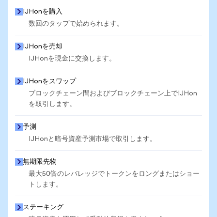
IJHonを購入
数回のタップで始められます。
IJHonを売却
IJHonを現金に交換します。
IJHonをスワップ
ブロックチェーン間およびブロックチェーン上でIJHon
を取引します。
予測
IJHonと暗号資産予測市場で取引します。
無期限先物
最大50倍のレバレッジでトークンをロングまたはショー
トします。
ステーキング