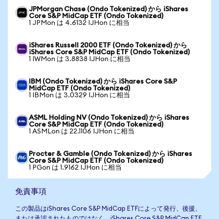
JPMorgan Chase (Ondo Tokenized) から iShares
Core S&P MidCap ETF (Ondo Tokenized)
1 JPMon は 4.6132 IJHon に相当
iShares Russell 2000 ETF (Ondo Tokenized) から
iShares Core S&P MidCap ETF (Ondo Tokenized)
1 IWMon は 3.8838 IJHon に相当
IBM (Ondo Tokenized) から iShares Core S&P
MidCap ETF (Ondo Tokenized)
1 IBMon は 3.0329 IJHon に相当
ASML Holding NV (Ondo Tokenized) から iShares
Core S&P MidCap ETF (Ondo Tokenized)
1 ASMLon は 22.1106 IJHon に相当
Procter & Gamble (Ondo Tokenized) から iShares
Core S&P MidCap ETF (Ondo Tokenized)
1 PGon は 1.9162 IJHon に相当
免責事項
この製品はiShares Core S&P MidCap ETFによって発行、後援、
または承認されたものではなく、iShares Core S&P MidCap ETF