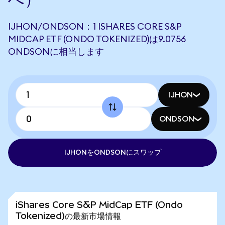
IJHON/ONDSON：1 ISHARES CORE S&P
MIDCAP ETF (ONDO TOKENIZED)は9.0756
ONDSONに相当します
IJHON
ONDSON
IJHONをONDSONにスワップ
iShares Core S&P MidCap ETF (Ondo
Tokenized)の最新市場情報