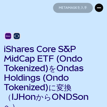
METAMASKを入手
METAMASKを入手
iShares Core S&P
MidCap ETF (Ondo
Tokenized)をOndas
Holdings (Ondo
Tokenized)に変換
（IJHonからONDSon
へ）