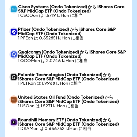
Cisco Systems (Ondo Tokenized) から iShares Core
S&P MidCap ETF (Ondo Tokenized)
1 CSCOon は 1.5719 IJHon に相当
Pfizer (Ondo Tokenized) から iShares Core S&P
MidCap ETF (Ondo Tokenized)
1 PFEon は 0.352851 IJHon に相当
Qualcomm (Ondo Tokenized) から iShares Core S&P
MidCap ETF (Ondo Tokenized)
1 QCOMon は 2.0746 IJHon に相当
Palantir Technologies (Ondo Tokenized) から
iShares Core S&P MidCap ETF (Ondo Tokenized)
1 PLTRon は 1.9968 IJHon に相当
United States Oil Fund (Ondo Tokenized) から
iShares Core S&P MidCap ETF (Ondo Tokenized)
1 USOon は 1.5271 IJHon に相当
Roundhill Memory ETF (Ondo Tokenized) から
iShares Core S&P MidCap ETF (Ondo Tokenized)
1 DRAMon は 0.666752 IJHon に相当