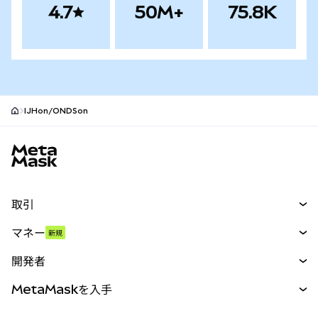
4.7
50M+
75.8K
IJHon/ONDSon
MetaMaskサイトフッター
取引
スワップ
マネー
新規
予測
新規
購入
開発者
パーペチュアル
新規
カード
ドキュメントを表示
MetaMaskを入手
RWA
mUSD
新規
ダッシュボード
トランザクションシールド