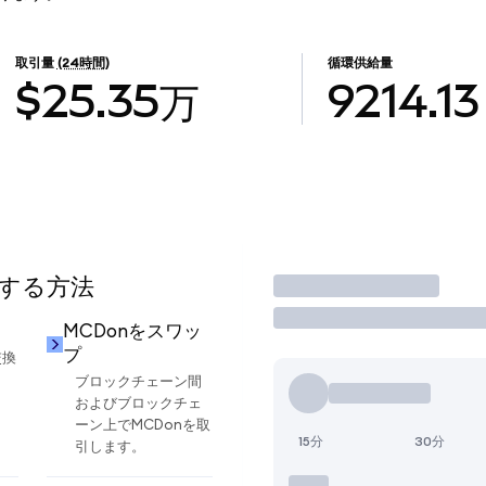
取引量
(24時間)
循環供給量
$25.35万
9214.13
用する方法
取引
MCDonをスワッ
プ
交換
ブロックチェーン間
およびブロックチェ
ーン上でMCDonを取
15分
30分
引します。