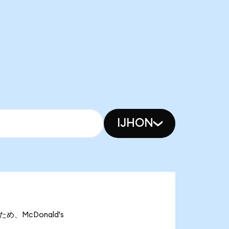
IJHON
ため、McDonald's