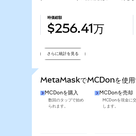
時価総額
$256.41万
さらに統計を見る
さらに統計を見る
MetaMaskでMCDonを使
MCDonを購入
MCDonを売却
数回のタップで始め
MCDonを現金に
られます。
します。