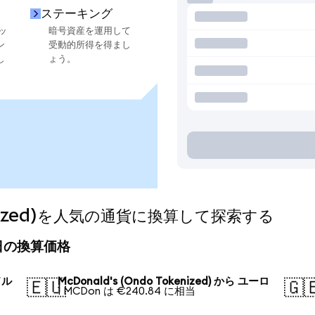
ステーキング
ッ
暗号資産を運用して
ン
受動的所得を得まし
し
ょう。
okenized)を人気の通貨に換算して探索する
)の今日の換算価格
ドル
McDonald's (Ondo Tokenized) から ユーロ
🇪🇺
🇬
1 MCDon は €240.84 に相当