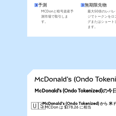
予測
無期限先物
MCDonと暗号資産予
最大50倍のレバレ
測市場で取引しま
ジでトークンをロ
す。
グまたはショート
ます。
McDonald's (Ondo T
McDonald's (Ondo Tokenized
McDonald's (Ondo Tokenized) から 米
🇺🇸
1 MCDon は $278.26 に相当