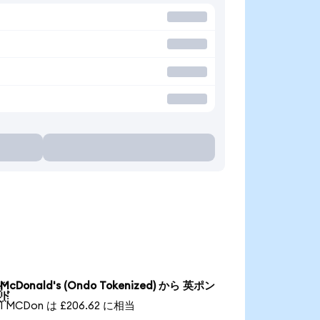
McDonald's (Ondo Tokenized) から 英ポン

ド
1 MCDon は £206.62 に相当