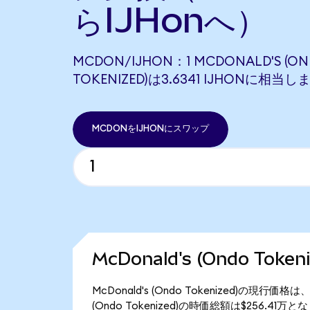
らIJHonへ）
MCDON/IJHON：1 MCDONALD'S (O
TOKENIZED)は3.6341 IJHONに相当し
MCDONをIJHONにスワップ
McDonald's (Ondo Tok
McDonald's (Ondo Tokenized)の現行価
(Ondo Tokenized)の時価総額は$256.41万