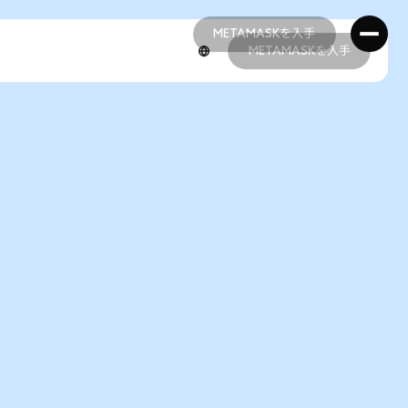
METAMASKを入手
METAMASKを入手
METAMASKを入手
METAMASKを入手