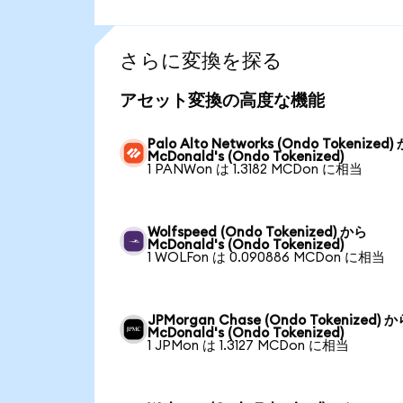
さらに変換を探る
アセット変換の高度な機能
Palo Alto Networks (Ondo Tokenized)
McDonald's (Ondo Tokenized)
1 PANWon は 1.3182 MCDon に相当
Wolfspeed (Ondo Tokenized) から
McDonald's (Ondo Tokenized)
1 WOLFon は 0.090886 MCDon に相当
JPMorgan Chase (Ondo Tokenized) 
McDonald's (Ondo Tokenized)
1 JPMon は 1.3127 MCDon に相当