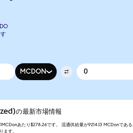
NDO
ます
MCDON
enized)の最新市場情報
格は、1MCDonあたり$278.26です。 流通供給量が9214.13 MCDonである
となります。