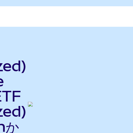
zed)
e
ETF
zed)
nか