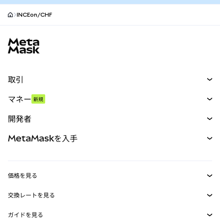
INCEon/CHF
MetaMaskサイトフッター
取引
スワップ
マネー
新規
予測
新規
購入
開発者
パーペチュアル
新規
カード
ドキュメントを表示
MetaMaskを入手
RWA
mUSD
新規
ダッシュボード
トランザクションシールド
収益化
Smart Accounts Kit
Agent Wallet
新規
価格を見る
埋め込みウォレット
Snaps
ビットコインの価格
交換レートを見る
MetaMask Connect
イーサリアムの価格
報酬
新規
BTC→USD
Solanaの価格
ガイドを見る
Snaps
セキュリティ
ETH→USD