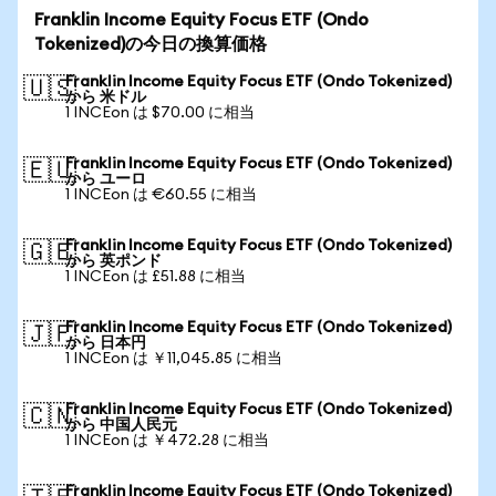
Franklin Income Equity Focus ETF (Ondo
Tokenized)の今日の換算価格
Franklin Income Equity Focus ETF (Ondo Tokenized)
🇺🇸
から 米ドル
1 INCEon は $70.00 に相当
Franklin Income Equity Focus ETF (Ondo Tokenized)
🇪🇺
から ユーロ
1 INCEon は €60.55 に相当
Franklin Income Equity Focus ETF (Ondo Tokenized)
🇬🇧
から 英ポンド
1 INCEon は £51.88 に相当
Franklin Income Equity Focus ETF (Ondo Tokenized)
🇯🇵
から 日本円
1 INCEon は ￥11,045.85 に相当
Franklin Income Equity Focus ETF (Ondo Tokenized)
🇨🇳
から 中国人民元
1 INCEon は ￥472.28 に相当
Franklin Income Equity Focus ETF (Ondo Tokenized)