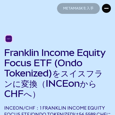
METAMASKを入手
METAMASKを入手
Franklin Income Equity
Focus ETF (Ondo
Tokenized)をスイスフラ
ンに変換（INCEonから
CHFへ）
INCEON/CHF：1 FRANKLIN INCOME EQUITY
FOCUS ETF (ONDO TOKENIZED)は56.5589 CHFに