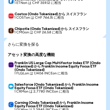
1 ETNon は CHF 359.12 に相当
Costco (Ondo Tokenized) から スイスフラン
1 COSTon は CHF 766.15 に相当
Chipotle (Ondo Tokenized) から スイスフラン
1 CMGon は CHF 26.58 に相当
さらに変換を探る
アセット変換の高度な機能
Franklin US Large Cap Multifactor Index ETF (Ondo
Tokenized) から Franklin Income Equity Focus ETF
(Ondo Tokenized)
1 FLQLon は 1.1406 INCEon に相当
Salesforce (Ondo Tokenized) から Franklin Income
Equity Focus ETF (Ondo Tokenized)
1 CRMon は 2.7780 INCEon に相当
Corning (Ondo Tokenized) から Franklin Income
Equity Focus ETF (Ondo Tokenized)
1 GLWon は 2.3945 INCEon に相当