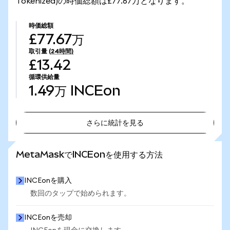
Tokenized)の時価総額は£77.67万となります。
時価総額
£77.67万
取引量
(24時間)
£13.42
循環供給量
1.49万
INCEon
さらに統計を見る
さらに統計を見る
MetaMaskでINCEonを使用する方法
INCEonを購入
数回のタップで始められます。
INCEonを売却