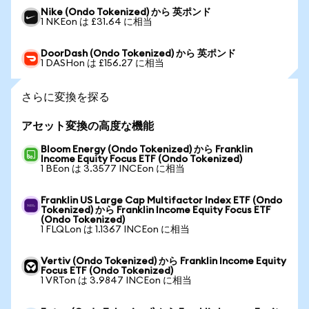
Nike (Ondo Tokenized) から 英ポンド
1 NKEon は £31.64 に相当
DoorDash (Ondo Tokenized) から 英ポンド
1 DASHon は £156.27 に相当
さらに変換を探る
アセット変換の高度な機能
Bloom Energy (Ondo Tokenized) から Franklin
Income Equity Focus ETF (Ondo Tokenized)
1 BEon は 3.3577 INCEon に相当
Franklin US Large Cap Multifactor Index ETF (Ondo
Tokenized) から Franklin Income Equity Focus ETF
(Ondo Tokenized)
1 FLQLon は 1.1367 INCEon に相当
Vertiv (Ondo Tokenized) から Franklin Income Equity
Focus ETF (Ondo Tokenized)
1 VRTon は 3.9847 INCEon に相当