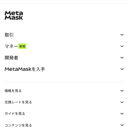
MetaMaskサイトフッター
取引
スワップ
マネー
新規
予測
新規
購入
開発者
パーペチュアル
新規
カード
ドキュメントを表示
MetaMaskを入手
RWA
mUSD
新規
ダッシュボード
トランザクションシールド
収益化
Smart Accounts Kit
Agent Wallet
新規
価格を見る
埋め込みウォレット
Snaps
ビットコインの価格
交換レートを見る
MetaMask Connect
イーサリアムの価格
報酬
新規
BTC→USD
Solanaの価格
ガイドを見る
Snaps
セキュリティ
ETH→USD
BTCの購入
Shiba Inuの価格
USDT→INR
コンテンツを見る
Web3サービス
サポート
ETHの購入