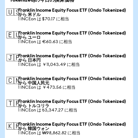
Tokenized)の今日の換算価格
Franklin Income Equity Focus ETF (Ondo Tokenized)
🇺🇸
から 米ドル
1 INCEon は $70.17 に相当
Franklin Income Equity Focus ETF (Ondo Tokenized)
🇪🇺
から ユーロ
1 INCEon は €60.63 に相当
Franklin Income Equity Focus ETF (Ondo Tokenized)
🇯🇵
から 日本円
1 INCEon は ￥11,043.49 に相当
Franklin Income Equity Focus ETF (Ondo Tokenized)
🇨🇳
から 中国人民元
1 INCEon は ￥473.56 に相当
Franklin Income Equity Focus ETF (Ondo Tokenized)
🇹🇷
から トルコリラ
1 INCEon は ₺3,347.27 に相当
Franklin Income Equity Focus ETF (Ondo Tokenized)
🇰🇷
から 韓国ウォン
1 INCEon は ₩98,862.82 に相当