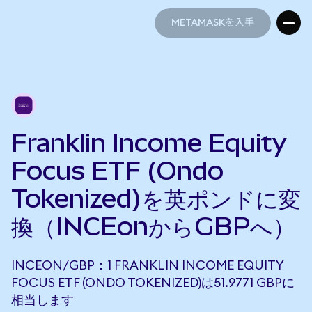
METAMASKを入手
METAMASKを入手
Franklin Income Equity
Focus ETF (Ondo
Tokenized)を英ポンドに変
換（INCEonからGBPへ）
INCEON/GBP：1 FRANKLIN INCOME EQUITY
FOCUS ETF (ONDO TOKENIZED)は51.9771 GBPに
相当します