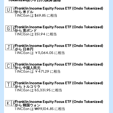
Tokenized)の今日の換算価格
Franklin Income Equity Focus ETF (Ondo Tokenized)
🇺🇸
から 米ドル
1 INCEon は $69.85 に相当
Franklin Income Equity Focus ETF (Ondo Tokenized)
🇬🇧
から 英ポンド
1 INCEon は £51.94 に相当
Franklin Income Equity Focus ETF (Ondo Tokenized)
🇯🇵
から 日本円
1 INCEon は ￥11,064.05 に相当
Franklin Income Equity Focus ETF (Ondo Tokenized)
🇨🇳
から 中国人民元
1 INCEon は ￥471.29 に相当
Franklin Income Equity Focus ETF (Ondo Tokenized)
🇹🇷
から トルコリラ
1 INCEon は ₺3,331.95 に相当
Franklin Income Equity Focus ETF (Ondo Tokenized)
🇰🇷
から 韓国ウォン
1 INCEon は ₩99,104.85 に相当