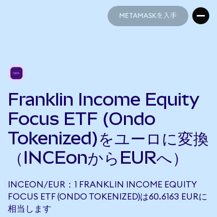
METAMASKを入手
METAMASKを入手
Franklin Income Equity
Focus ETF (Ondo
Tokenized)をユーロに変換
（INCEonからEURへ）
INCEON/EUR：1 FRANKLIN INCOME EQUITY
FOCUS ETF (ONDO TOKENIZED)は60.6163 EURに
相当します