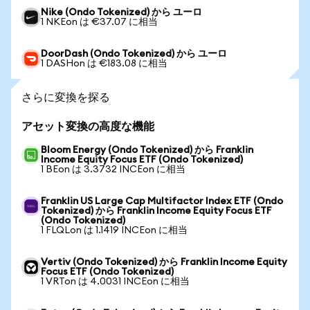
Nike (Ondo Tokenized) から ユーロ
1 NKEon は €37.07 に相当
DoorDash (Ondo Tokenized) から ユーロ
1 DASHon は €183.08 に相当
さらに変換を探る
アセット変換の高度な機能
Bloom Energy (Ondo Tokenized) から Franklin
Income Equity Focus ETF (Ondo Tokenized)
1 BEon は 3.3732 INCEon に相当
Franklin US Large Cap Multifactor Index ETF (Ondo
Tokenized) から Franklin Income Equity Focus ETF
(Ondo Tokenized)
1 FLQLon は 1.1419 INCEon に相当
Vertiv (Ondo Tokenized) から Franklin Income Equity
Focus ETF (Ondo Tokenized)
1 VRTon は 4.0031 INCEon に相当