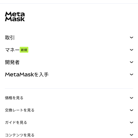
MetaMaskサイトフッター
取引
スワップ
マネー
新規
予測
新規
購入
開発者
パーペチュアル
新規
カード
ドキュメントを表示
MetaMaskを入手
RWA
mUSD
新規
ダッシュボード
トランザクションシールド
収益化
Smart Accounts Kit
Agent Wallet
新規
価格を見る
埋め込みウォレット
Snaps
ビットコインの価格
交換レートを見る
MetaMask Connect
イーサリアムの価格
報酬
新規
BTC→USD
Solanaの価格
ガイドを見る
Snaps
セキュリティ
ETH→USD
BTCの購入
Shiba Inuの価格
USDT→INR
コンテンツを見る
Web3サービス
サポート
ETHの購入