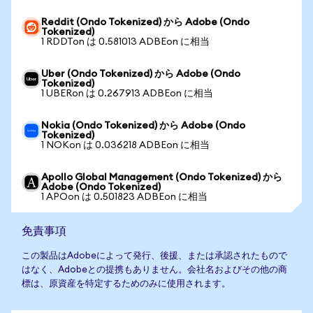
Reddit (Ondo Tokenized) から Adobe (Ondo
Tokenized)
1 RDDTon は 0.581013 ADBEon に相当
Uber (Ondo Tokenized) から Adobe (Ondo
Tokenized)
1 UBERon は 0.267913 ADBEon に相当
Nokia (Ondo Tokenized) から Adobe (Ondo
Tokenized)
1 NOKon は 0.036218 ADBEon に相当
Apollo Global Management (Ondo Tokenized) から
Adobe (Ondo Tokenized)
1 APOon は 0.501823 ADBEon に相当
免責事項
この製品はAdobeによって発行、後援、または承認されたもので
はなく、Adobeとの提携もありません。会社名およびその他の商
標は、原資産を特定するためのみに使用されます。