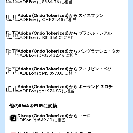
🇸🇬
1 ADBEon は $334.78 に相当
Adobe (Ondo Tokenized) から スイスフラン
🇨🇭
1 ADBEon は CHF 211.48 に相当
Adobe (Ondo Tokenized) から ブラジル・レアル
🇧🇷
1 ADBEon は R$1,336.01 に相当
Adobe (Ondo Tokenized) から バングラデシュ・タカ
🇧🇩
1 ADBEon は ৳32,432.48 に相当
Adobe (Ondo Tokenized) から フィリピン・ペソ
🇵🇭
1 ADBEon は ₱15,897.00 に相当
Adobe (Ondo Tokenized) から ポーランド ズロチ
🇵🇱
1 ADBEon は zł 974.55 に相当
他のRWAをEURに変換
Disney (Ondo Tokenized) から ユーロ
1 DISon は €89.60 に相当