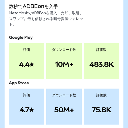
数秒でADBEonを入手
MetaMaskでADBEonを購入、売却、取引、
スワップ。最も信頼される暗号資産ウォレッ
ト。
Google Play
評価
ダウンロード数
評価数
4.4
10M+
483.8K
App Store
評価
ダウンロード数
評価数
4.7
50M+
75.8K