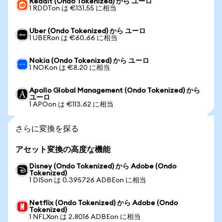
Reddit (Ondo Tokenized) から ユーロ
1 RDDTon は €131.55 に相当
Uber (Ondo Tokenized) から ユーロ
1 UBERon は €60.66 に相当
Nokia (Ondo Tokenized) から ユーロ
1 NOKon は €8.20 に相当
Apollo Global Management (Ondo Tokenized) から
ユーロ
1 APOon は €113.62 に相当
さらに変換を探る
アセット変換の高度な機能
Disney (Ondo Tokenized) から Adobe (Ondo
Tokenized)
1 DISon は 0.395726 ADBEon に相当
Netflix (Ondo Tokenized) から Adobe (Ondo
Tokenized)
1 NFLXon は 2.8016 ADBEon に相当