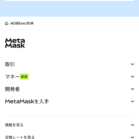
ADBEon/EUR
MetaMaskサイトフッター
取引
スワップ
マネー
新規
予測
新規
購入
開発者
パーペチュアル
新規
カード
ドキュメントを表示
MetaMaskを入手
RWA
mUSD
新規
ダッシュボード
トランザクションシールド
収益化
Smart Accounts Kit
Agent Wallet
新規
価格を見る
埋め込みウォレット
Snaps
ビットコインの価格
交換レートを見る