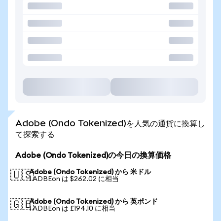
Adobe (Ondo Tokenized)を人気の通貨に換算し
て探索する
Adobe (Ondo Tokenized)の今日の換算価格
Adobe (Ondo Tokenized) から 米ドル
🇺🇸
1 ADBEon は $262.02 に相当
Adobe (Ondo Tokenized) から 英ポンド
🇬🇧
1 ADBEon は £194.10 に相当