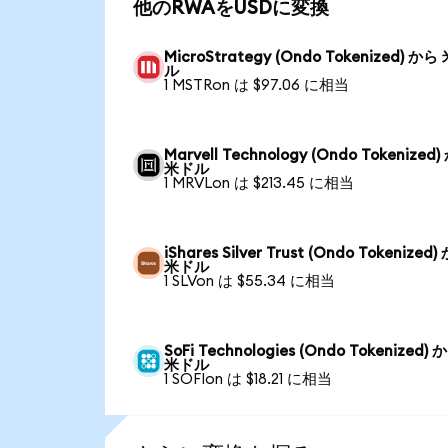
他のRWAをUSDに変換
MicroStrategy (Ondo Tokenized) から
ル
1 MSTRon は $97.06 に相当
Marvell Technology (Ondo Tokenized
米ドル
1 MRVLon は $213.45 に相当
iShares Silver Trust (Ondo Tokenized
米ドル
1 SLVon は $55.34 に相当
SoFi Technologies (Ondo Tokenized) 
米ドル
1 SOFIon は $18.21 に相当