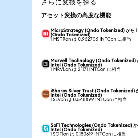
さらに変換を探る
アセット変換の高度な機能
MicroStrategy (Ondo Tokenized) から I
(Ondo Tokenized)
1 MSTRon は 0.962706 INTCon に相当
Marvell Technology (Ondo Tokenized
Intel (Ondo Tokenized)
1 MRVLon は 2.1171 INTCon に相当
iShares Silver Trust (Ondo Tokenized
Intel (Ondo Tokenized)
1 SLVon は 0.548899 INTCon に相当
SoFi Technologies (Ondo Tokenized) 
Intel (Ondo Tokenized)
1 SOFIon は 0.180619 INTCon に相当