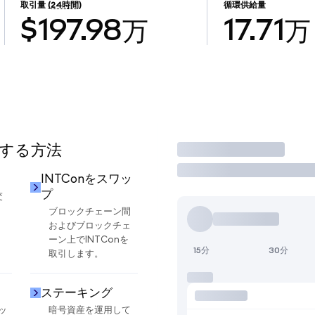
取引量
(24時間)
循環供給量
$197.98万
17.71万
用する方法
取引
INTConをスワッ
プ
交
ブロックチェーン間
およびブロックチェ
ーン上でINTConを
15分
30分
取引します。
ステーキング
ッ
暗号資産を運用して