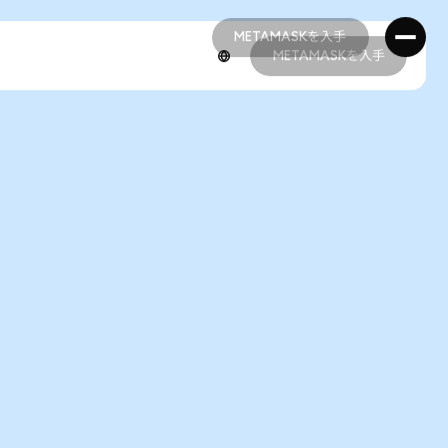
METAMASKを入手
METAMASKを入手
METAMASKを入手
METAMASKを入手