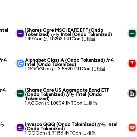
ntel
iShares Core MSCI EAFE ETF (Ondo
Tokenized) から Intel (Ondo Tokenized)
1 IEFAon は 1.0203 INTCon に相当
) から
Alphabet Class A (Ondo Tokenized) から
Intel (Ondo Tokenized)
1 GOOGLon は 3.5690 INTCon に相当
) から
iShares Core US Aggregate Bond ETF
(Ondo Tokenized) から Intel (Ondo
Tokenized)
1 AGGon は 1.0004 INTCon に相当
から
Invesco QQQ (Ondo Tokenized) から Intel
(Ondo Tokenized)
1 QQQon は 7.1186 INTCon に相当