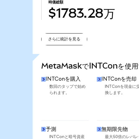
時価総額
$1783.28万
さらに統計を見る
さらに統計を見る
MetaMaskでINTConを使
INTConを購入
INTConを売却
数回のタップで始め
INTConを現金に
られます。
換します。
予測
無期限先物
INTConと暗号資産
最大50倍のレバレ