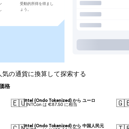
ン
受動的所得を得まし
し
ょう。
zed)を人気の通貨に換算して探索する
算価格
Intel (Ondo Tokenized) から ユーロ
🇪🇺
🇬
1 INTCon は €87.50 に相当
Intel (Ondo Tokenized) から 中国人民元
🇨🇳
🇹