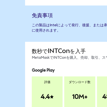
免責事項
この製品はIntelによって発行、後援、また
に使用されます。
数秒でINTConを入手
MetaMaskでINTConを購入、売却、取
Google Play
評価
ダウンロード数
4.4
10M+
4