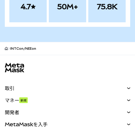
4.7
50M+
75.8K
INTCon/NEEon
MetaMaskサイトフッター
取引
スワップ
マネー
新規
予測
新規
購入
開発者
パーペチュアル
新規
カード
ドキュメントを表示
MetaMaskを入手
RWA
mUSD
新規
ダッシュボード
トランザクションシールド