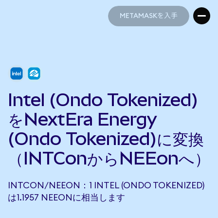
METAMASKを入手
METAMASKを入手
Intel (Ondo Tokenized)
をNextEra Energy
(Ondo Tokenized)に変換
（INTConからNEEonへ）
INTCON/NEEON：1 INTEL (ONDO TOKENIZED)
は1.1957 NEEONに相当します