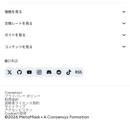
収益化
Smart Accounts Kit
Agent Wallet
新規
価格を見る
埋め込みウォレット
Snaps
ビットコインの価格
交換レートを見る
MetaMask Connect
イーサリアムの価格
報酬
新規
BTC→USD
Solanaの価格
ガイドを見る
Snaps
セキュリティ
ETH→USD
BTCの購入
Shiba Inuの価格
USDT→INR
コンテンツを見る
Web3サービス
サポート
ETHの購入
Pepeの価格
ビットコインウォレット
BTC→USDT
SOLの購入
キャリア
Tetherの価格
Solanaウォレット
日本語
BTC→INR
PEPEの購入
お問い合わせ
USDCの価格
おすすめの暗号資産カード
ETH→USDT
USDTの購入
Chanlinkの価格
おすすめのモバイル暗号資産ウォレット
USDT→PHP
USDCの購入
Polymarketとは？
BTC→EUR
SHIBの購入
Consensys
税制関連ニュース
プライバシー ポリシー
利用規約
BNBの購入
貢献者ライセンス契約
暗号資産の購入方法は？
サイトマップ
アクセシビリティ
ビットコインを売るには？
Cookieの管理
©2026 MetaMask • A Consensys Formation