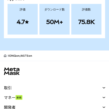
評価
ダウンロード数
評価数
4.7
50M+
75.8K
IONQon/ASTSon
MetaMaskサイトフッター
取引
スワップ
マネー
新規
予測
新規
購入
開発者