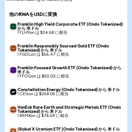
他のRWAをUSDに変換
Franklin High Yield Corporate ETF (Ondo Tokenized)
から 米ドル
1 FLHYon は $24.58 に相当
Franklin Responsibly Sourced Gold ETF (Ondo
Tokenized) から 米ドル
1 FGDLon は $56.47 に相当
Franklin Focused Growth ETF (Ondo Tokenized) から
米ドル
1 FFOGon は $50.03 に相当
Constellation Energy (Ondo Tokenized) から 米ドル
1 CEGon は $268.05 に相当
VanEck Rare Earth and Strategic Metals ETF (Ondo
Tokenized) から 米ドル
1 REMXon は $76.59 に相当
Global X Uranium ETF (Ondo Tokenized) から 米ドル