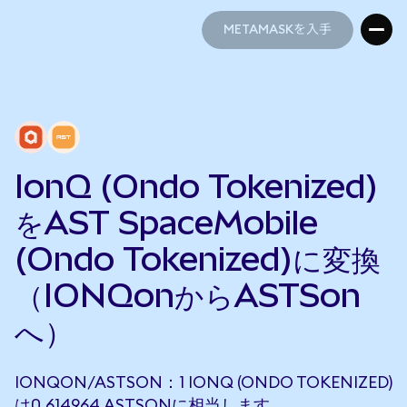
METAMASKを入手
METAMASKを入手
IonQ (Ondo Tokenized)
をAST SpaceMobile
(Ondo Tokenized)に変換
（IONQonからASTSon
へ）
IONQON/ASTSON：1 IONQ (ONDO TOKENIZED)
は0.614964 ASTSONに相当します