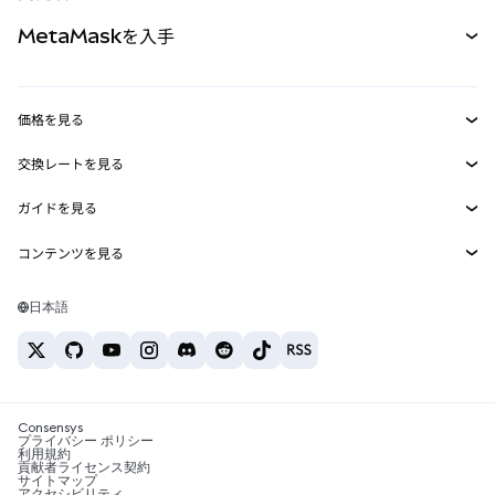
パーペチュアル
新規
カード
ドキュメントを表示
MetaMaskを入手
RWA
mUSD
新規
ダッシュボード
トランザクションシールド
収益化
Smart Accounts Kit
Agent Wallet
新規
価格を見る
埋め込みウォレット
Snaps
ビットコインの価格
交換レートを見る
MetaMask Connect
イーサリアムの価格
報酬
新規
BTC→USD
Solanaの価格
ガイドを見る
Snaps
セキュリティ
ETH→USD
BTCの購入
Shiba Inuの価格
USDT→INR
コンテンツを見る
Web3サービス
サポート
ETHの購入
Pepeの価格
ビットコインウォレット
BTC→USDT
SOLの購入
キャリア
Tetherの価格
Solanaウォレット
日本語
BTC→INR
PEPEの購入
お問い合わせ
USDCの価格
おすすめの暗号資産カード
ETH→USDT
USDTの購入
Chanlinkの価格
おすすめのモバイル暗号資産ウォレット
USDT→PHP
USDCの購入
Polymarketとは？
BTC→EUR
SHIBの購入
Consensys
税制関連ニュース
プライバシー ポリシー
利用規約
BNBの購入
貢献者ライセンス契約
暗号資産の購入方法は？
サイトマップ
アクセシビリティ