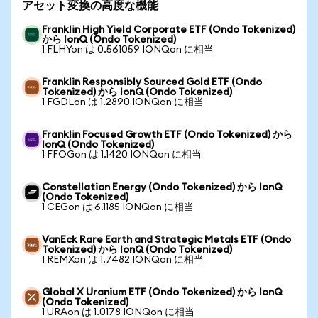
アセット変換の高度な機能
Franklin High Yield Corporate ETF (Ondo Tokenized)
から IonQ (Ondo Tokenized)
1 FLHYon は 0.561059 IONQon に相当
Franklin Responsibly Sourced Gold ETF (Ondo
Tokenized) から IonQ (Ondo Tokenized)
1 FGDLon は 1.2890 IONQon に相当
Franklin Focused Growth ETF (Ondo Tokenized) から
IonQ (Ondo Tokenized)
1 FFOGon は 1.1420 IONQon に相当
Constellation Energy (Ondo Tokenized) から IonQ
(Ondo Tokenized)
1 CEGon は 6.1185 IONQon に相当
VanEck Rare Earth and Strategic Metals ETF (Ondo
Tokenized) から IonQ (Ondo Tokenized)
1 REMXon は 1.7482 IONQon に相当
Global X Uranium ETF (Ondo Tokenized) から IonQ
(Ondo Tokenized)
1 URAon は 1.0178 IONQon に相当