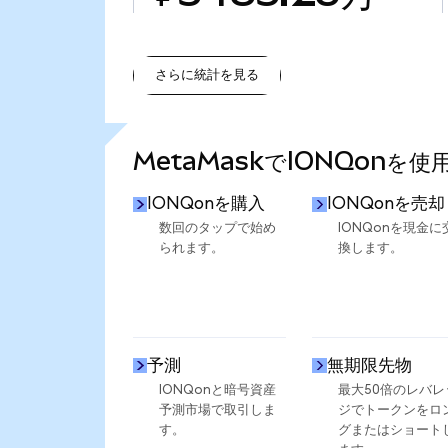
さらに統計を見る
さらに統計を見る
MetaMaskでIONQonを
IONQonを購入
IONQonを売却
数回のタップで始め
IONQonを現金に
られます。
換します。
予測
無期限先物
IONQonと暗号資産
最大50倍のレバレ
予測市場で取引しま
ジでトークンをロ
す。
グまたはショート