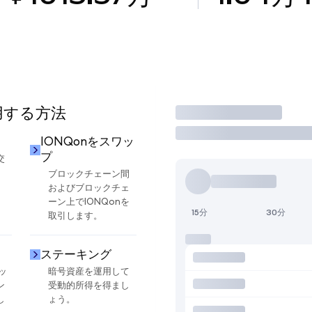
使用する方法
取引
IONQonをスワッ
プ
交
ブロックチェーン間
およびブロックチェ
ーン上でIONQonを
15分
30分
取引します。
ステーキング
ッ
暗号資産を運用して
ン
受動的所得を得まし
し
ょう。