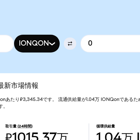
IONQON
)の最新市場情報
ONQonあたり₽3,345.34です。 流通供給量が1.04万 IONQonであるため
ます。
取引量
(24時間)
循環供給量
₽1015.37万
1.04万