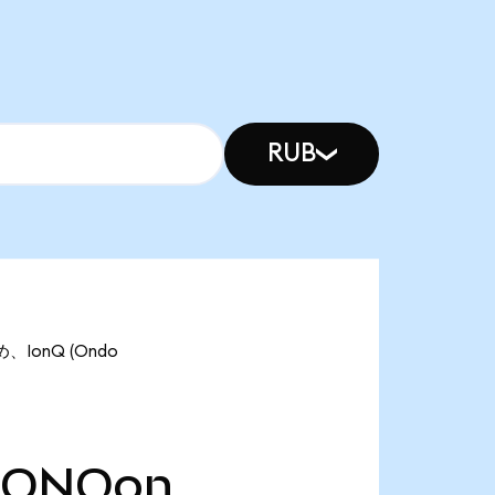
RUB
、IonQ (Ondo
IONQon