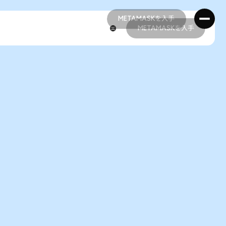
METAMASKを入手
METAMASKを入手
METAMASKを入手
METAMASKを入手