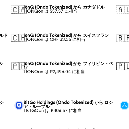
IonQ (Ondo Tokenized) から カナダドル
🇨🇦
🇦
1 IONQon は $57.57 に相当
ールド
IonQ (Ondo Tokenized) から スイスフラン
🇨🇭
🇧
1 IONQon は CHF 33.36 に相当
デシ
IonQ (Ondo Tokenized) から フィリピン・ペ
🇵🇭
🇵
ソ
1 IONQon は ₱2,496.04 に相当
ロシ
BitGo Holdings (Ondo Tokenized) から ロシ
ア・ルーブル
1 BTGOon は ₽406.57 に相当