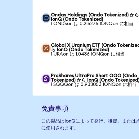
Ondas Holdings (Ondo Tokenized) か
IonQ (Ondo Tokenized)
1 ONDSon は 0.216275 IONQon に相当
Global X Uranium ETF (Ondo Tokenize
ら IonQ (Ondo Tokenized)
1 URAon は 1.0436 IONQon に相当
ProShares UltraPro Short QQQ (Ondo
Tokenized) から IonQ (Ondo Tokenized
1 SQQQon は 0.933053 IONQon に相当
免責事項
この製品はIonQによって発行、後援、または
に使用されます。