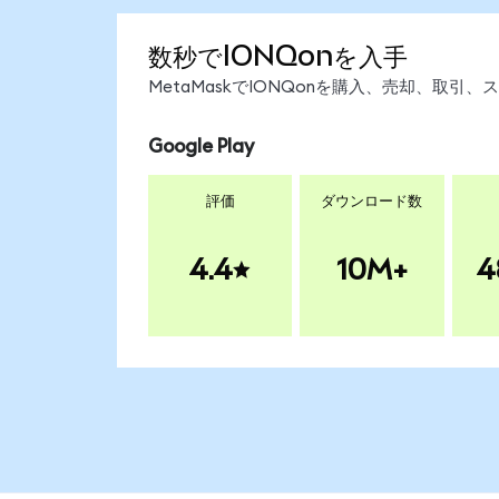
数秒でIONQonを入手
MetaMaskでIONQonを購入、売却、取
Google Play
評価
ダウンロード数
4.4
10M+
4