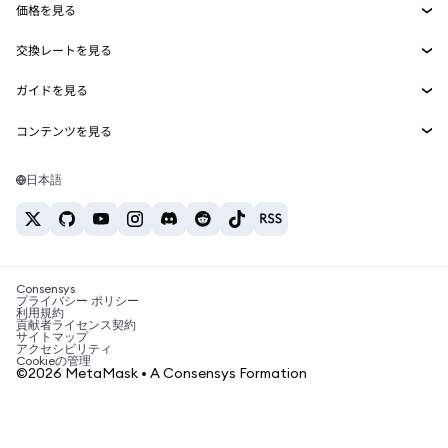
価格を見る
埋め込みウォレット
Snaps
ビットコインの価格
交換レートを見る
MetaMask Connect
イーサリアムの価格
報酬
新規
BTC→USD
Solanaの価格
ガイドを見る
Snaps
セキュリティ
ETH→USD
BTCの購入
Shiba Inuの価格
USDT→INR
コンテンツを見る
Web3サービス
サポート
ETHの購入
Pepeの価格
ビットコインウォレット
BTC→USDT
SOLの購入
キャリア
Tetherの価格
Solanaウォレット
日本語
BTC→INR
PEPEの購入
お問い合わせ
USDCの価格
おすすめの暗号資産カード
ETH→USDT
USDTの購入
Chanlinkの価格
おすすめのモバイル暗号資産ウォレット
USDT→PHP
USDCの購入
Polymarketとは？
BTC→EUR
SHIBの購入
Consensys
税制関連ニュース
プライバシー ポリシー
利用規約
BNBの購入
貢献者ライセンス契約
暗号資産の購入方法は？
サイトマップ
アクセシビリティ
ビットコインを売るには？
Cookieの管理
©2026 MetaMask • A Consensys Formation