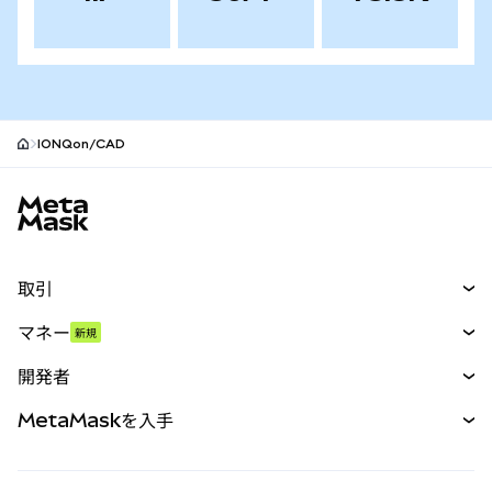
IONQon/CAD
MetaMaskサイトフッター
取引
スワップ
マネー
新規
予測
新規
購入
開発者
パーペチュアル
新規
カード
ドキュメントを表示
MetaMaskを入手
RWA
mUSD
新規
ダッシュボード
トランザクションシールド
収益化
Smart Accounts Kit
Agent Wallet
新規