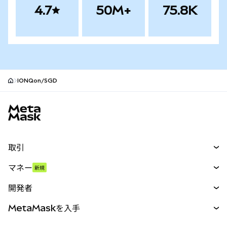
4.7
50M+
75.8K
IONQon/SGD
MetaMaskサイトフッター
取引
スワップ
マネー
新規
予測
新規
購入
開発者
パーペチュアル
新規
カード
ドキュメントを表示
MetaMaskを入手
RWA
mUSD
新規
ダッシュボード
トランザクションシールド