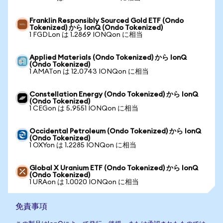
Franklin Responsibly Sourced Gold ETF (Ondo
Tokenized) から IonQ (Ondo Tokenized)
1 FGDLon は 1.2869 IONQon に相当
Applied Materials (Ondo Tokenized) から IonQ
(Ondo Tokenized)
1 AMATon は 12.0743 IONQon に相当
Constellation Energy (Ondo Tokenized) から IonQ
(Ondo Tokenized)
1 CEGon は 5.9551 IONQon に相当
Occidental Petroleum (Ondo Tokenized) から IonQ
(Ondo Tokenized)
1 OXYon は 1.2285 IONQon に相当
Global X Uranium ETF (Ondo Tokenized) から IonQ
(Ondo Tokenized)
1 URAon は 1.0020 IONQon に相当
免責事項