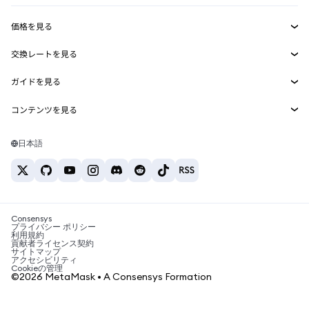
収益化
Smart Accounts Kit
Agent Wallet
新規
価格を見る
埋め込みウォレット
Snaps
ビットコインの価格
交換レートを見る
MetaMask Connect
イーサリアムの価格
報酬
新規
BTC→USD
Solanaの価格
ガイドを見る
Snaps
セキュリティ
ETH→USD
BTCの購入
Shiba Inuの価格
USDT→INR
コンテンツを見る
Web3サービス
サポート
ETHの購入
Pepeの価格
ビットコインウォレット
BTC→USDT
SOLの購入
キャリア
Tetherの価格
Solanaウォレット
日本語
BTC→INR
PEPEの購入
お問い合わせ
USDCの価格
おすすめの暗号資産カード
ETH→USDT
USDTの購入
Chanlinkの価格
おすすめのモバイル暗号資産ウォレット
USDT→PHP
USDCの購入
Polymarketとは？
BTC→EUR
SHIBの購入
Consensys
税制関連ニュース
プライバシー ポリシー
利用規約
BNBの購入
貢献者ライセンス契約
暗号資産の購入方法は？
サイトマップ
アクセシビリティ
ビットコインを売るには？
Cookieの管理
©2026 MetaMask • A Consensys Formation