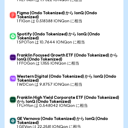
1 REMXon は 1.7322 IONQon に相当
Figma (Ondo Tokenized) から IonQ (Ondo
Tokenized)
1 FIGon は 0.518388 IONQon に相当
Spotify (Ondo Tokenized) から IonQ (Ondo
Tokenized)
1 SPOTon は 10.7644 IONQon に相当
Franklin Focused Growth ETF (Ondo Tokenized) から
IonQ (Ondo Tokenized)
1 FFOGon は 1.1155 IONQon に相当
Western Digital (Ondo Tokenized) から IonQ (Ondo
Tokenized)
1 WDCon は 9.8757 IONQon に相当
Franklin High Yield Corporate ETF (Ondo Tokenized)
から IonQ (Ondo Tokenized)
1 FLHYon は 0.548042 IONQon に相当
GE Vernova (Ondo Tokenized) から IonQ (Ondo
Tokenized)
1 GEVon は 22.2581 IONQon に相当