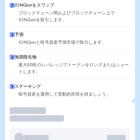
IONQonをスワップ
ブロックチェーン間およびブロックチェーン上で
IONQonを取引します。
予測
IONQonと暗号資産予測市場で取引します。
無期限先物
最大50倍のレバレッジでトークンをロングまたはショー
トします。
ステーキング
暗号資産を運用して受動的所得を得ましょう。
取引