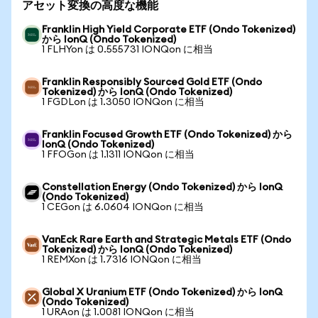
アセット変換の高度な機能
Franklin High Yield Corporate ETF (Ondo Tokenized)
から IonQ (Ondo Tokenized)
1 FLHYon は 0.555731 IONQon に相当
Franklin Responsibly Sourced Gold ETF (Ondo
Tokenized) から IonQ (Ondo Tokenized)
1 FGDLon は 1.3050 IONQon に相当
Franklin Focused Growth ETF (Ondo Tokenized) から
IonQ (Ondo Tokenized)
1 FFOGon は 1.1311 IONQon に相当
Constellation Energy (Ondo Tokenized) から IonQ
(Ondo Tokenized)
1 CEGon は 6.0604 IONQon に相当
VanEck Rare Earth and Strategic Metals ETF (Ondo
Tokenized) から IonQ (Ondo Tokenized)
1 REMXon は 1.7316 IONQon に相当
Global X Uranium ETF (Ondo Tokenized) から IonQ
(Ondo Tokenized)
1 URAon は 1.0081 IONQon に相当