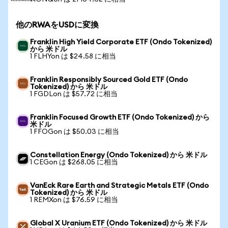
他のRWAをUSDに変換
Franklin High Yield Corporate ETF (Ondo Tokenized)
から 米ドル
1 FLHYon は $24.58 に相当
Franklin Responsibly Sourced Gold ETF (Ondo
Tokenized) から 米ドル
1 FGDLon は $57.72 に相当
Franklin Focused Growth ETF (Ondo Tokenized) から
米ドル
1 FFOGon は $50.03 に相当
Constellation Energy (Ondo Tokenized) から 米ドル
1 CEGon は $268.05 に相当
VanEck Rare Earth and Strategic Metals ETF (Ondo
Tokenized) から 米ドル
1 REMXon は $76.59 に相当
Global X Uranium ETF (Ondo Tokenized) から 米ドル