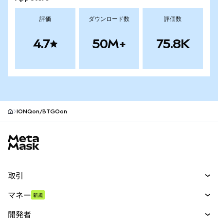
評価
ダウンロード数
評価数
4.7
50M+
75.8K
IONQon/BTGOon
MetaMaskサイトフッター
取引
スワップ
マネー
新規
予測
新規
購入
開発者