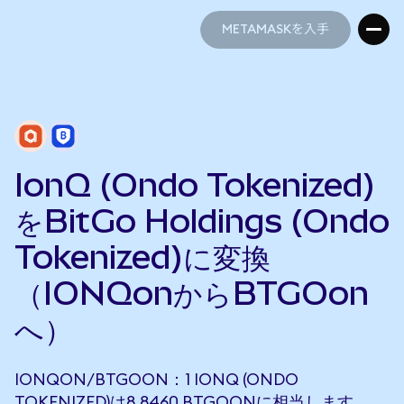
METAMASKを入手
METAMASKを入手
IonQ (Ondo Tokenized)
をBitGo Holdings (Ondo
Tokenized)に変換
（IONQonからBTGOon
へ）
IONQON/BTGOON：1 IONQ (ONDO
TOKENIZED)は8.8460 BTGOONに相当します