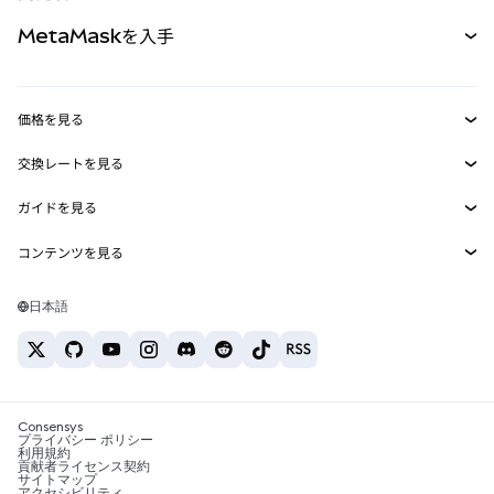
パーペチュアル
新規
カード
ドキュメントを表示
MetaMaskを入手
RWA
mUSD
新規
ダッシュボード
トランザクションシールド
収益化
Smart Accounts Kit
Agent Wallet
新規
価格を見る
埋め込みウォレット
Snaps
ビットコインの価格
交換レートを見る
MetaMask Connect
イーサリアムの価格
報酬
新規
BTC→USD
Solanaの価格
ガイドを見る
Snaps
セキュリティ
ETH→USD
BTCの購入
Shiba Inuの価格
USDT→INR
コンテンツを見る
Web3サービス
サポート
ETHの購入
Pepeの価格
ビットコインウォレット
BTC→USDT
SOLの購入
キャリア
Tetherの価格
Solanaウォレット
日本語
BTC→INR
PEPEの購入
お問い合わせ
USDCの価格
おすすめの暗号資産カード
ETH→USDT
USDTの購入
Chanlinkの価格
おすすめのモバイル暗号資産ウォレット
USDT→PHP
USDCの購入
Polymarketとは？
BTC→EUR
SHIBの購入
Consensys
税制関連ニュース
プライバシー ポリシー
利用規約
BNBの購入
貢献者ライセンス契約
暗号資産の購入方法は？
サイトマップ
アクセシビリティ