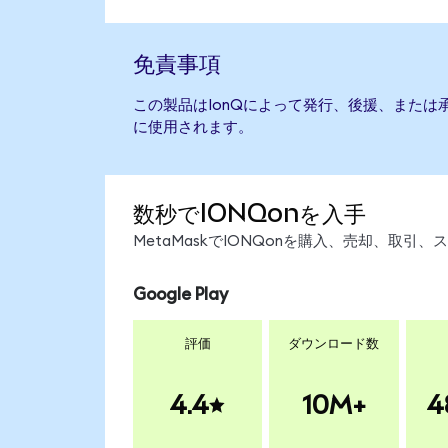
免責事項
この製品はIonQによって発行、後援、または
に使用されます。
数秒でIONQonを入手
MetaMaskでIONQonを購入、売却、取
Google Play
評価
ダウンロード数
4.4
10M+
4