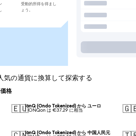
ン
受動的所得を得まし
し
ょう。
ed)を人気の通貨に換算して探索する
換算価格
IonQ (Ondo Tokenized) から ユーロ
🇪🇺
🇬
1 IONQon は €37.29 に相当
IonQ (Ondo Tokenized) から 中国人民元
🇨🇳
🇹