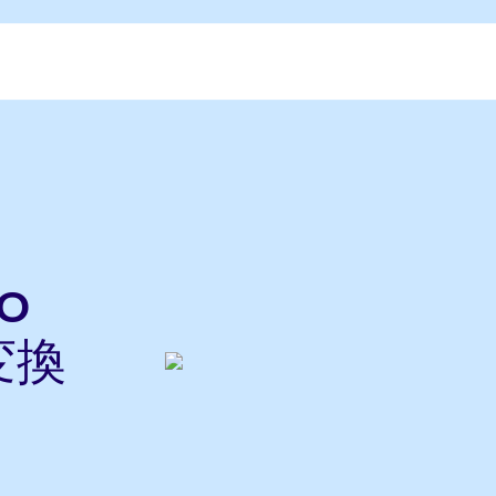
do
変換