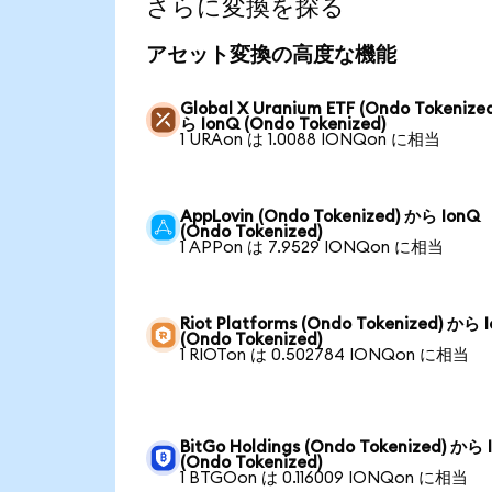
さらに変換を探る
アセット変換の高度な機能
Global X Uranium ETF (Ondo Tokenize
ら IonQ (Ondo Tokenized)
1 URAon は 1.0088 IONQon に相当
AppLovin (Ondo Tokenized) から IonQ
(Ondo Tokenized)
1 APPon は 7.9529 IONQon に相当
Riot Platforms (Ondo Tokenized) から 
(Ondo Tokenized)
1 RIOTon は 0.502784 IONQon に相当
BitGo Holdings (Ondo Tokenized) から 
(Ondo Tokenized)
1 BTGOon は 0.116009 IONQon に相当