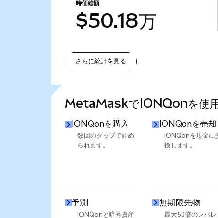
時価総額
$50.18万
さらに統計を見る
さらに統計を見る
MetaMaskでIONQonを
IONQonを購入
IONQonを売却
数回のタップで始め
IONQonを現金に
られます。
換します。
予測
無期限先物
IONQonと暗号資産
最大50倍のレバレ