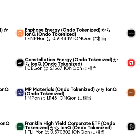
d) か
Enphase Energy (Ondo Tokenized) から
IonQ (Ondo Tokenized)
1 ENPHon は 0.914849 IONQon に相当
Constellation Energy (Ondo Tokenized) か
ら IonQ (Ondo Tokenized)
1 CEGon は 6.1587 IONQon に相当
IonQ
MP Materials (Ondo Tokenized) から IonQ
(Ondo Tokenized)
1 MPon は 1.1148 IONQon に相当
IonQ
Franklin High Yield Corporate ETF (Ondo
Tokenized) から IonQ (Ondo Tokenized)
1 FLHYon は 0.570302 IONQon に相当