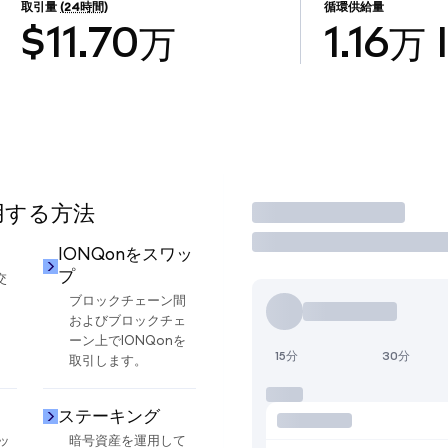
取引量
(24時間)
循環供給量
$11.70万
1.16万
使用する方法
取引
IONQonをスワッ
プ
交
ブロックチェーン間
およびブロックチェ
ーン上でIONQonを
15分
30分
取引します。
ステーキング
ッ
暗号資産を運用して