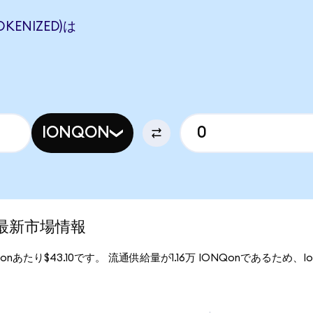
KENIZED)は
IONQON
)の最新市場情報
Qonあたり$43.10です。 流通供給量が1.16万 IONQonであるため、IonQ 