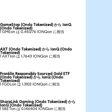
GameStop (Ondo Tokenized) から IonQ
(Ondo Tokenized)
1 GMEon は 0.451276 IONQon に相当
AXT (Ondo Tokenized) から IonQ (Ondo
Tokenized)
1 AXTIon は 1.7643 IONQon に相当
Franklin Responsibly Sourced Gold ETF
(Ondo Tokenized) から IonQ (Ondo
Tokenized)
1 FGDLon は 1.3102 IONQon に相当
SharpLink Gaming (Ondo Tokenized) から
IonQ (Ondo Tokenized)
1 SBETon は 0.146404 IONQon に相当