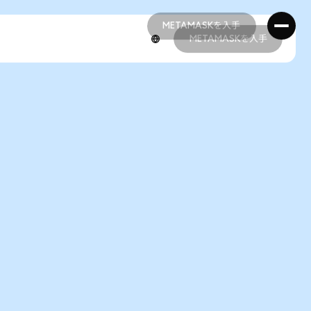
METAMASKを入手
METAMASKを入手
METAMASKを入手
METAMASKを入手