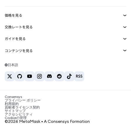
収益化
Smart Accounts Kit
Agent Wallet
新規
価格を見る
埋め込みウォレット
Snaps
ビットコインの価格
交換レートを見る
MetaMask Connect
イーサリアムの価格
報酬
新規
BTC→USD
Solanaの価格
ガイドを見る
Snaps
セキュリティ
ETH→USD
BTCの購入
Shiba Inuの価格
USDT→INR
コンテンツを見る
Web3サービス
サポート
ETHの購入
Pepeの価格
ビットコインウォレット
BTC→USDT
SOLの購入
キャリア
Tetherの価格
Solanaウォレット
日本語
BTC→INR
PEPEの購入
お問い合わせ
USDCの価格
おすすめの暗号資産カード
ETH→USDT
USDTの購入
Chanlinkの価格
おすすめのモバイル暗号資産ウォレット
USDT→PHP
USDCの購入
Polymarketとは？
BTC→EUR
SHIBの購入
Consensys
税制関連ニュース
プライバシー ポリシー
利用規約
BNBの購入
貢献者ライセンス契約
暗号資産の購入方法は？
サイトマップ
アクセシビリティ
ビットコインを売るには？
Cookieの管理
©2026 MetaMask • A Consensys Formation