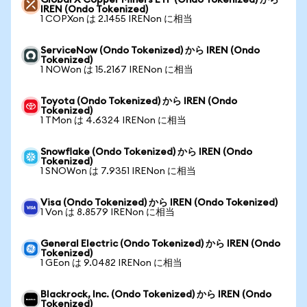
Global X Copper Miners ETF (Ondo Tokenized) から
IREN (Ondo Tokenized)
1 COPXon は 2.1455 IRENon に相当
ServiceNow (Ondo Tokenized) から IREN (Ondo
Tokenized)
1 NOWon は 15.2167 IRENon に相当
Toyota (Ondo Tokenized) から IREN (Ondo
Tokenized)
1 TMon は 4.6324 IRENon に相当
Snowflake (Ondo Tokenized) から IREN (Ondo
Tokenized)
1 SNOWon は 7.9351 IRENon に相当
Visa (Ondo Tokenized) から IREN (Ondo Tokenized)
1 Von は 8.8579 IRENon に相当
General Electric (Ondo Tokenized) から IREN (Ondo
Tokenized)
1 GEon は 9.0482 IRENon に相当
Blackrock, Inc. (Ondo Tokenized) から IREN (Ondo
Tokenized)