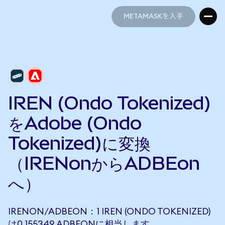
METAMASKを入手
METAMASKを入手
IREN (Ondo Tokenized)
をAdobe (Ondo
Tokenized)に変換
（IRENonからADBEon
へ）
IRENON/ADBEON：1 IREN (ONDO TOKENIZED)
は0.155349 ADBEONに相当します