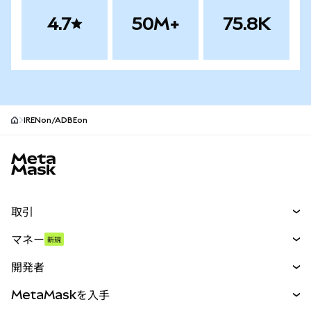
4.7
50M+
75.8K
IRENon/ADBEon
MetaMaskサイトフッター
取引
スワップ
マネー
新規
予測
新規
購入
開発者
パーペチュアル
新規
カード
ドキュメントを表示
MetaMaskを入手
RWA
mUSD
新規
ダッシュボード
トランザクションシールド