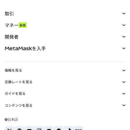
取引
スワップ
マネー
新規
予測
新規
購入
開発者
パーペチュアル
新規
カード
ドキュメントを表示
MetaMaskを入手
RWA
mUSD
新規
ダッシュボード
トランザクションシールド
収益化
Smart Accounts Kit
Agent Wallet
新規
価格を見る
埋め込みウォレット
Snaps
ビットコインの価格
交換レートを見る
MetaMask Connect
イーサリアムの価格
報酬
新規
BTC→USD
Solanaの価格
ガイドを見る
Snaps
セキュリティ
ETH→USD
BTCの購入
Shiba Inuの価格
USDT→INR
コンテンツを見る
Web3サービス
サポート
ETHの購入
Pepeの価格
ビットコインウォレット
BTC→USDT
SOLの購入
キャリア
Tetherの価格
Solanaウォレット
日本語
BTC→INR
PEPEの購入
お問い合わせ
USDCの価格
おすすめの暗号資産カード