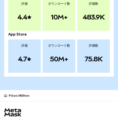
評価
ダウンロード数
評価数
4.4
10M+
483.9K
App Store
評価
ダウンロード数
評価数
4.7
50M+
75.8K
PGon/IRENon
MetaMaskサイトフッター