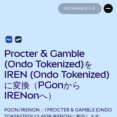
METAMASKを入手
METAMASKを入手
Procter & Gamble
(Ondo Tokenized)を
IREN (Ondo Tokenized)
に変換（PGonから
IRENonへ）
PGON/IRENON：1 PROCTER & GAMBLE (ONDO
TOKENIZED)は3.6538 IRENONに相当します