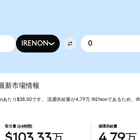
IRENON
)の最新市場情報
Nonあたり$38.50です。 流通供給量が4.79万 IRENonであるため、IREN 
取引量
(24時間)
循環供給量
$103.33万
4.79万