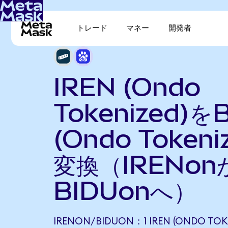
トレード
マネー
開発者
IREN (Ondo
Tokenized)をB
(Ondo Tokeni
変換（IRENon
BIDUonへ）
IRENON/BIDUON：1 IREN (ONDO TOK