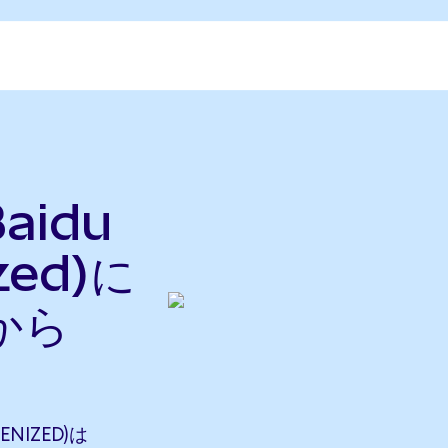
aidu
zed)に
から
ENIZED)は