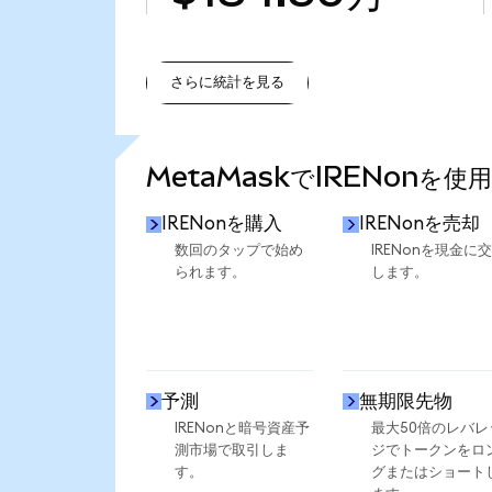
さらに統計を見る
さらに統計を見る
MetaMaskでIRENonを使
IRENonを購入
IRENonを売却
数回のタップで始め
IRENonを現金に
られます。
します。
予測
無期限先物
IRENonと暗号資産予
最大50倍のレバレ
測市場で取引しま
ジでトークンをロ
す。
グまたはショート