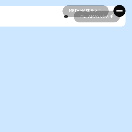
METAMASKを入手
METAMASKを入手
METAMASKを入手
METAMASKを入手