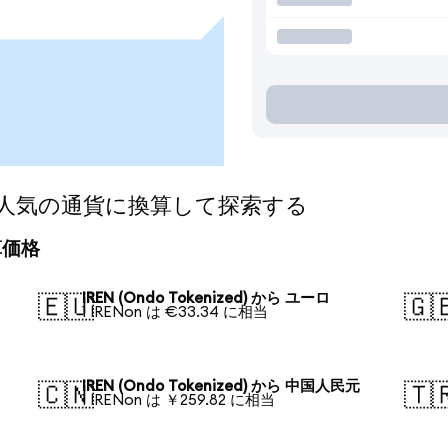
ed)を人気の通貨に換算して探索する
換算価格
IREN (Ondo Tokenized) から ユーロ
🇪🇺
🇬
1 IRENon は €33.34 に相当
IREN (Ondo Tokenized) から 中国人民元
🇨🇳
🇹
1 IRENon は ￥259.82 に相当