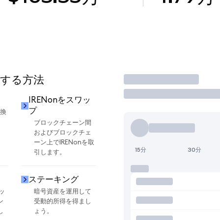
用する方法
取引
IRENonをスワッ
プ
交換
ブロックチェーン間
およびブロックチェ
ーン上でIRENonを取
15分
30分
引します。
ステーキング
ッ
暗号資産を運用して
ン
受動的所得を得まし
し
ょう。