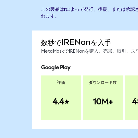
この製品はrによって発行、後援、または承認
れます。
数秒でIRENonを入手
MetaMaskでIRENonを購入、売却、取
Google Play
評価
ダウンロード数
4.4
10M+
4