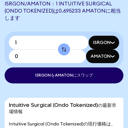
ISRGON/AMATON：1 INTUITIVE SURGICAL
(ONDO TOKENIZED)は0.695233 AMATONに相当
します
ISRGON
AMATON
ISRGONをAMATONにスワップ
Intuitive Surgical (Ondo Tokenized)の最新市
場情報
Intuitive Surgical (Ondo Tokenized)の現行価格は、