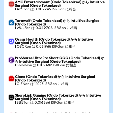
AMC Entertainment (Ondo Tokenized) から Intuitive
Surgical (Ondo Tokenized)
1 AMCon は 0.007249 ISRGon に相当
Terawulf (Ondo Tokenized) から Intuitive Surgical
(Ondo Tokenized)
1 WULFon は 0.049703 ISRGon に相当
Oscar Health (Ondo Tokenized) から Intuitive
Surgical (Ondo Tokenized)
1 OSCRon は 0.081965 ISRGon に相当
ProShares UltraPro Short QQQ (Ondo Tokenized) か
ら Intuitive Surgical (Ondo Tokenized)
1 SQQQon は 0.102482 ISRGon に相当
Ciena (Ondo Tokenized) から Intuitive Surgical
(Ondo Tokenized)
1 CIENon は 1.1028 ISRGon に相当
SharpLink Gaming (Ondo Tokenized) から Intuitive
Surgical (Ondo Tokenized)
1 SBETon は 0.016666 ISRGon に相当