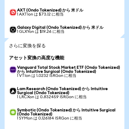
AXT (Ondo Tokenized) から 米ドル
1 AXTIon は $73.12 に相当
Galaxy Digital (Ondo Tokenized) から 米ドル
1 GLXYon は $19.26 に相当
さらに変換を探る
アセット変換の高度な機能
Vanguard Total Stock Market ETF (Ondo Tokenized)
から Intuitive Surgical (Ondo Tokenized)
1 VTIon は 1.0232 ISRGon に相当
Lam Research (Ondo Tokenized) から Intuitive
Surgical (Ondo Tokenized)
1 LRCXon は 0.832459 ISRGon に相当
Symbotic (Ondo Tokenized) から Intuitive Surgical
(Ondo Tokenized)
1 SYMon は 0.126184 ISRGon に相当