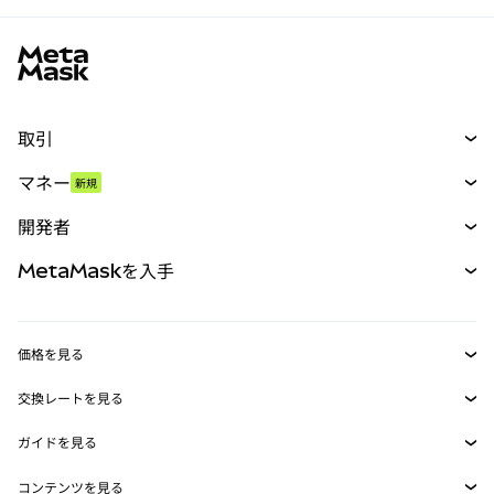
MetaMaskサイトフッター
取引
スワップ
マネー
新規
予測
新規
購入
開発者
パーペチュアル
新規
カード
ドキュメントを表示
MetaMaskを入手
RWA
mUSD
新規
ダッシュボード
トランザクションシールド
収益化
Smart Accounts Kit
Agent Wallet
新規
価格を見る
埋め込みウォレット
Snaps
ビットコインの価格
交換レートを見る
MetaMask Connect
イーサリアムの価格
報酬
新規
BTC→USD
Solanaの価格
ガイドを見る
Snaps
セキュリティ
ETH→USD
BTCの購入
Shiba Inuの価格
USDT→INR
コンテンツを見る
Web3サービス
サポート