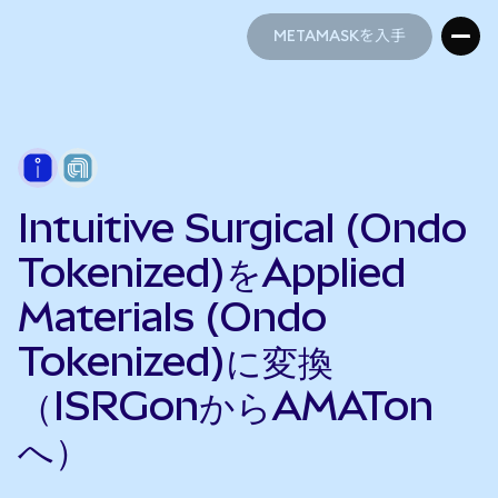
METAMASKを入手
METAMASKを入手
Intuitive Surgical (Ondo
Tokenized)をApplied
Materials (Ondo
Tokenized)に変換
（ISRGonからAMATon
へ）