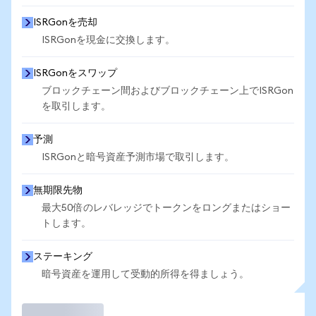
ISRGonを売却
ISRGonを現金に交換します。
ISRGonをスワップ
ブロックチェーン間およびブロックチェーン上でISRGon
を取引します。
予測
ISRGonと暗号資産予測市場で取引します。
無期限先物
最大50倍のレバレッジでトークンをロングまたはショー
トします。
ステーキング
暗号資産を運用して受動的所得を得ましょう。
取引