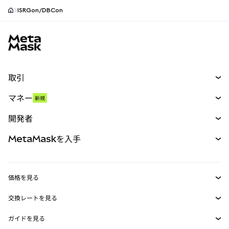
ISRGon/DBCon
MetaMaskサイトフッター
取引
スワップ
マネー
新規
予測
新規
購入
開発者
パーペチュアル
新規
カード
ドキュメントを表示
MetaMaskを入手
RWA
mUSD
新規
ダッシュボード
トランザクションシールド
収益化
Smart Accounts Kit
Agent Wallet
新規
価格を見る
埋め込みウォレット
Snaps
ビットコインの価格
交換レートを見る
MetaMask Connect
イーサリアムの価格
報酬
新規
BTC→USD
Solanaの価格
ガイドを見る
Snaps
セキュリティ
ETH→USD
BTCの購入