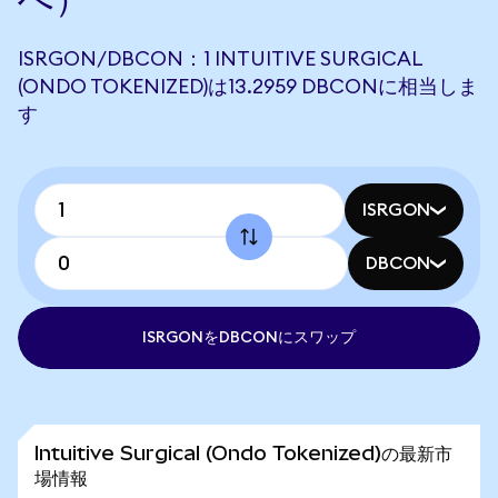
ISRGON/DBCON：1 INTUITIVE SURGICAL
(ONDO TOKENIZED)は13.2959 DBCONに相当しま
す
ISRGON
DBCON
ISRGONをDBCONにスワップ
Intuitive Surgical (Ondo Tokenized)の最新市
場情報