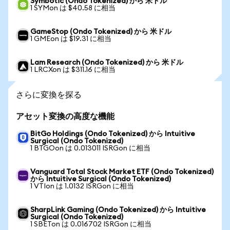
Symbotic (Ondo Tokenized) から 米ドル
1 SYMon は $40.58 に相当
GameStop (Ondo Tokenized) から 米ドル
1 GMEon は $19.31 に相当
Lam Research (Ondo Tokenized) から 米ドル
1 LRCXon は $311.16 に相当
さらに変換を探る
アセット変換の高度な機能
BitGo Holdings (Ondo Tokenized) から Intuitive
Surgical (Ondo Tokenized)
1 BTGOon は 0.013011 ISRGon に相当
Vanguard Total Stock Market ETF (Ondo Tokenized)
から Intuitive Surgical (Ondo Tokenized)
1 VTIon は 1.0132 ISRGon に相当
SharpLink Gaming (Ondo Tokenized) から Intuitive
Surgical (Ondo Tokenized)
1 SBETon は 0.016702 ISRGon に相当