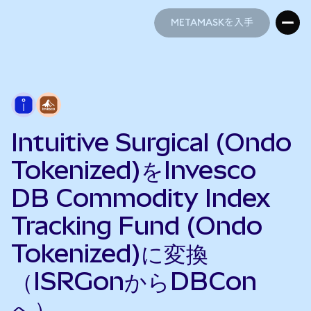
METAMASKを入手
METAMASKを入手
Intuitive Surgical (Ondo
Tokenized)をInvesco
DB Commodity Index
Tracking Fund (Ondo
Tokenized)に変換
（ISRGonからDBCon
へ）