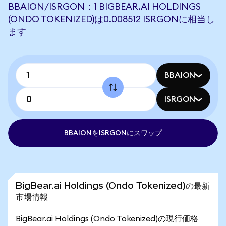
BBAION/ISRGON：1 BIGBEAR.AI HOLDINGS
(ONDO TOKENIZED)は0.008512 ISRGONに相当し
ます
BBAION
ISRGON
BBAIONをISRGONにスワップ
BigBear.ai Holdings (Ondo Tokenized)の最新
市場情報
BigBear.ai Holdings (Ondo Tokenized)の現行価格