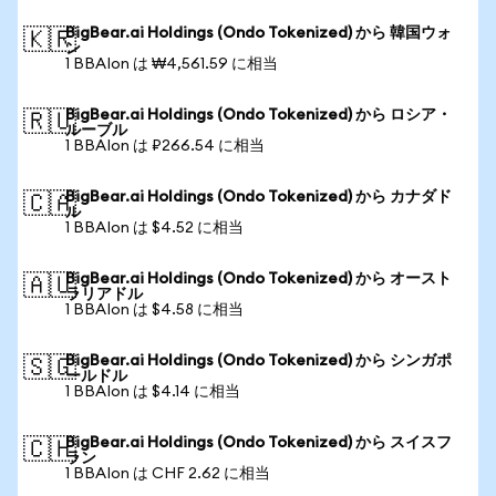
BigBear.ai Holdings (Ondo Tokenized) から 韓国ウォ
🇰🇷
ン
1 BBAIon は ₩4,561.59 に相当
BigBear.ai Holdings (Ondo Tokenized) から ロシア・
🇷🇺
ルーブル
1 BBAIon は ₽266.54 に相当
BigBear.ai Holdings (Ondo Tokenized) から カナダド
🇨🇦
ル
1 BBAIon は $4.52 に相当
BigBear.ai Holdings (Ondo Tokenized) から オースト
🇦🇺
ラリアドル
1 BBAIon は $4.58 に相当
BigBear.ai Holdings (Ondo Tokenized) から シンガポ
🇸🇬
ールドル
1 BBAIon は $4.14 に相当
BigBear.ai Holdings (Ondo Tokenized) から スイスフ
🇨🇭
ラン
1 BBAIon は CHF 2.62 に相当