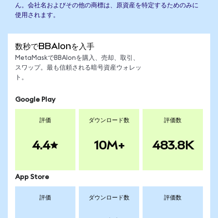
ん。会社名およびその他の商標は、原資産を特定するためのみに
使用されます。
数秒でBBAIonを入手
MetaMaskでBBAIonを購入、売却、取引、
スワップ。最も信頼される暗号資産ウォレッ
ト。
Google Play
評価
ダウンロード数
評価数
4.4
10M+
483.8K
App Store
評価
ダウンロード数
評価数