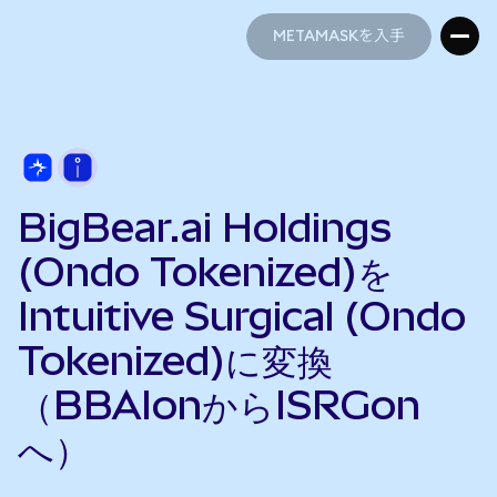
METAMASKを入手
METAMASKを入手
BigBear.ai Holdings
(Ondo Tokenized)を
Intuitive Surgical (Ondo
Tokenized)に変換
（BBAIonからISRGon
へ）