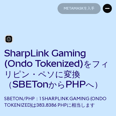
METAMASKを入手
METAMASKを入手
SharpLink Gaming
(Ondo Tokenized)をフィ
リピン・ペソに変換
（SBETonからPHPへ）
SBETON/PHP：1 SHARPLINK GAMING (ONDO
TOKENIZED)は383.8386 PHPに相当します