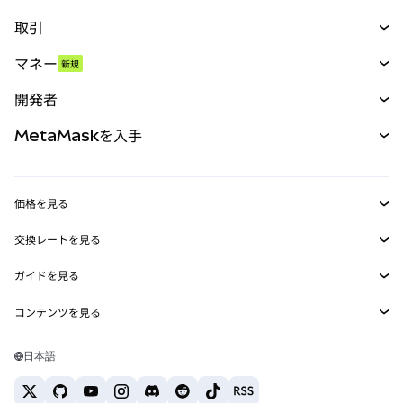
取引
スワップ
マネー
新規
予測
新規
購入
開発者
パーペチュアル
新規
カード
ドキュメントを表示
MetaMaskを入手
RWA
mUSD
新規
ダッシュボード
トランザクションシールド
収益化
Smart Accounts Kit
Agent Wallet
新規
価格を見る
埋め込みウォレット
Snaps
ビットコインの価格
交換レートを見る
MetaMask Connect
イーサリアムの価格
報酬
新規
BTC→USD
Solanaの価格
ガイドを見る
Snaps
セキュリティ
ETH→USD
BTCの購入
Shiba Inuの価格
USDT→INR
コンテンツを見る
Web3サービス
サポート
ETHの購入
Pepeの価格
ビットコインウォレット
BTC→USDT
SOLの購入
キャリア
Tetherの価格
Solanaウォレット
日本語
BTC→INR
PEPEの購入
お問い合わせ
USDCの価格
おすすめの暗号資産カード
ETH→USDT
USDTの購入