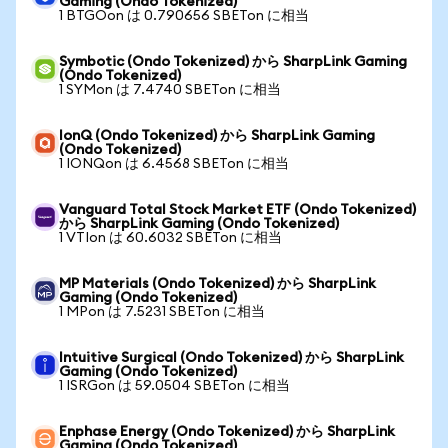
Gaming (Ondo Tokenized)
1 BTGOon は 0.790656 SBETon に相当
Symbotic (Ondo Tokenized) から SharpLink Gaming
(Ondo Tokenized)
1 SYMon は 7.4740 SBETon に相当
IonQ (Ondo Tokenized) から SharpLink Gaming
(Ondo Tokenized)
1 IONQon は 6.4568 SBETon に相当
Vanguard Total Stock Market ETF (Ondo Tokenized)
から SharpLink Gaming (Ondo Tokenized)
1 VTIon は 60.6032 SBETon に相当
MP Materials (Ondo Tokenized) から SharpLink
Gaming (Ondo Tokenized)
1 MPon は 7.5231 SBETon に相当
Intuitive Surgical (Ondo Tokenized) から SharpLink
Gaming (Ondo Tokenized)
1 ISRGon は 59.0504 SBETon に相当
Enphase Energy (Ondo Tokenized) から SharpLink
Gaming (Ondo Tokenized)