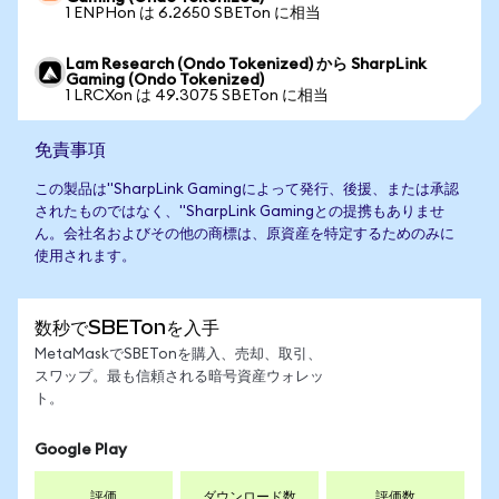
1 ENPHon は 6.2650 SBETon に相当
Lam Research (Ondo Tokenized) から SharpLink
Gaming (Ondo Tokenized)
1 LRCXon は 49.3075 SBETon に相当
免責事項
この製品は"SharpLink Gamingによって発行、後援、または承認
されたものではなく、"SharpLink Gamingとの提携もありませ
ん。会社名およびその他の商標は、原資産を特定するためのみに
使用されます。
数秒でSBETonを入手
MetaMaskでSBETonを購入、売却、取引、
スワップ。最も信頼される暗号資産ウォレッ
ト。
Google Play
評価
ダウンロード数
評価数