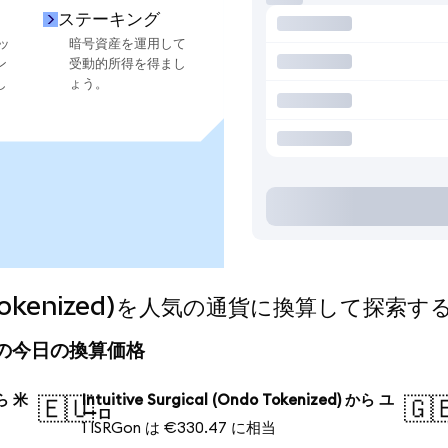
ステーキング
ッ
暗号資産を運用して
ン
受動的所得を得まし
し
ょう。
Ondo Tokenized)を人気の通貨に換算して探索す
nized)の今日の換算価格
から 米
Intuitive Surgical (Ondo Tokenized) から ユ
🇪🇺
🇬
ーロ
1 ISRGon は €330.47 に相当