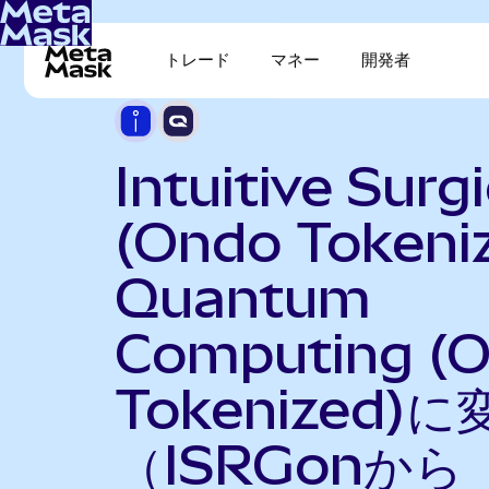
トレード
マネー
開発者
Intuitive Surgi
(Ondo Tokeni
Quantum
Computing (
Tokenized)に
（ISRGonから