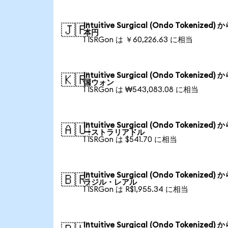
Intuitive Surgical (Ondo Tokenized) 
🇯🇵
本円
1 ISRGon は ￥60,226.63 に相当
Intuitive Surgical (Ondo Tokenized) 
🇰🇷
国ウォン
1 ISRGon は ₩543,083.08 に相当
Intuitive Surgical (Ondo Tokenized) 
🇦🇺
ーストラリアドル
1 ISRGon は $541.70 に相当
Intuitive Surgical (Ondo Tokenized) 
🇧🇷
ラジル・レアル
1 ISRGon は R$1,955.34 に相当
Intuitive Surgical (Ondo Tokenized) 