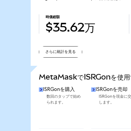
時価総額
$35.62万
さらに統計を見る
さらに統計を見る
MetaMaskでISRGonを使
ISRGonを購入
ISRGonを売却
数回のタップで始め
ISRGonを現金に
られます。
します。