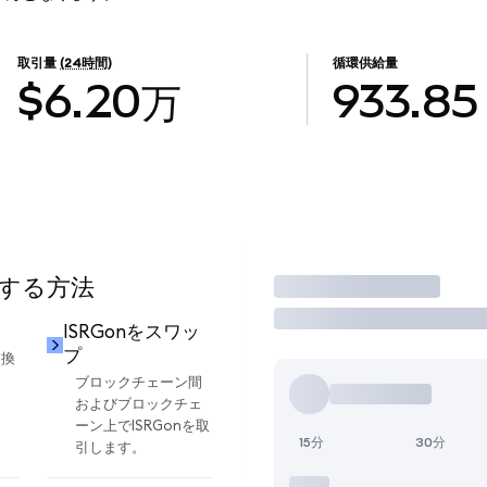
取引量
(24時間)
循環供給量
$6.20万
933.85
用する方法
取引
ISRGonをスワッ
プ
交換
ブロックチェーン間
およびブロックチェ
ーン上でISRGonを取
15分
30分
引します。