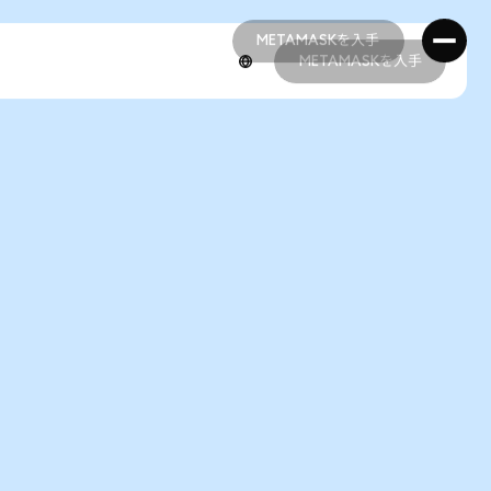
METAMASKを入手
METAMASKを入手
METAMASKを入手
METAMASKを入手