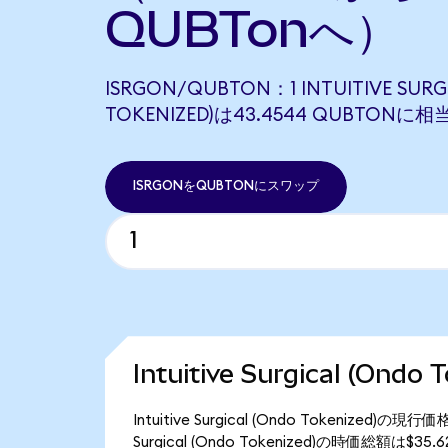
QUBTonへ）
ISRGON/QUBTON：1 INTUITIVE SURG
TOKENIZED)は43.4544 QUBTONに
ISRGONをQUBTONにスワップ
Intuitive Surgical (On
Intuitive Surgical (Ondo Tokenized
Surgical (Ondo Tokenized)の時価総額は$