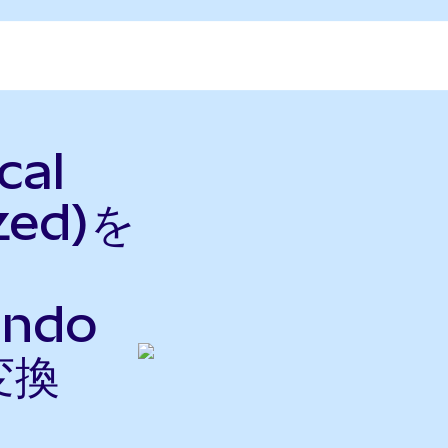
cal
zed)を
Ondo
変換