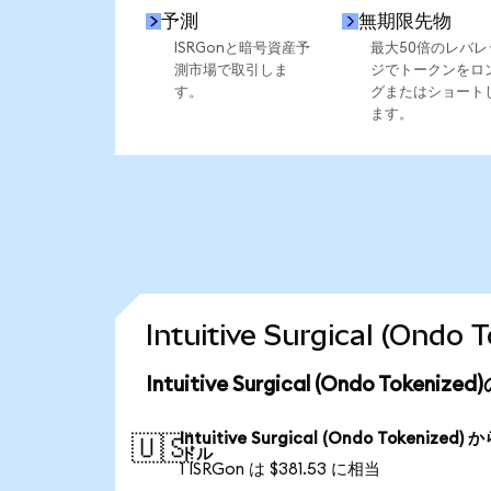
予測
無期限先物
ISRGonと暗号資産予
最大50倍のレバレ
測市場で取引しま
ジでトークンをロ
す。
グまたはショート
ます。
Intuitive Surgical (
Intuitive Surgical (Ondo Toke
Intuitive Surgical (Ondo Tokenized) 
🇺🇸
ドル
1 ISRGon は $381.53 に相当