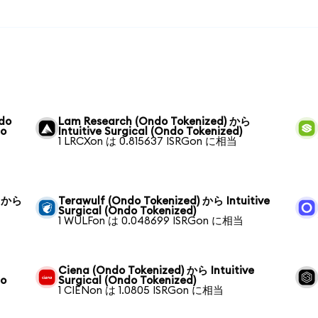
ndo
Lam Research (Ondo Tokenized) から
do
Intuitive Surgical (Ondo Tokenized)
1 LRCXon は 0.815637 ISRGon に相当
) から
Terawulf (Ondo Tokenized) から Intuitive
Surgical (Ondo Tokenized)
1 WULFon は 0.048699 ISRGon に相当
Ciena (Ondo Tokenized) から Intuitive
do
Surgical (Ondo Tokenized)
1 CIENon は 1.0805 ISRGon に相当