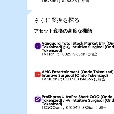
1 ROKon は $453.35 に相当
さらに変換を探る
アセット変換の高度な機能
Vanguard Total Stock Market ETF (O
Tokenized) から Intuitive Surgical (On
Tokenized)
1 VTIon は 1.0025 ISRGon に相当
AMC Entertainment (Ondo Tokenized
Intuitive Surgical (Ondo Tokenized)
1 AMCon は 0.007103 ISRGon に相当
ProShares UltraPro Short QQQ (Ondo
Tokenized) から Intuitive Surgical (On
Tokenized)
1 SQQQon は 0.100412 ISRGon に相当