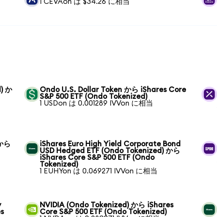
1 CEVAon は $34.26 に相当
d) か
Ondo U.S. Dollar Token から iShares Core
S&P 500 ETF (Ondo Tokenized)
1 USDon は 0.001289 IVVon に相当
 から
iShares Euro High Yield Corporate Bond
USD Hedged ETF (Ondo Tokenized) から
iShares Core S&P 500 ETF (Ondo
Tokenized)
1 EUHYon は 0.069271 IVVon に相当
y
NVIDIA (Ondo Tokenized) から iShares
es
Core S&P 500 ETF (Ondo Tokenized)