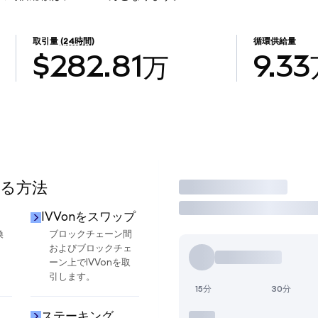
取引量
(24時間)
循環供給量
$282.81万
9.3
する方法
取引
IVVonをスワップ
換
ブロックチェーン間
およびブロックチェ
ーン上でIVVonを取
引します。
15分
30分
ステーキング