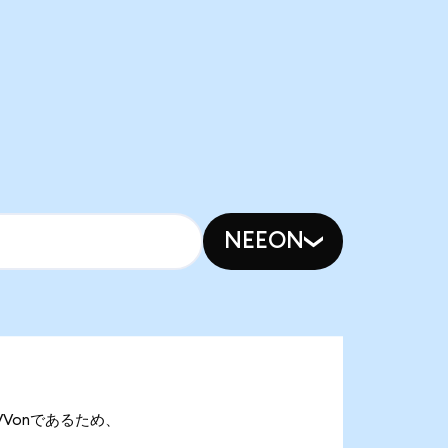
NEEON
万 IVVonであるため、