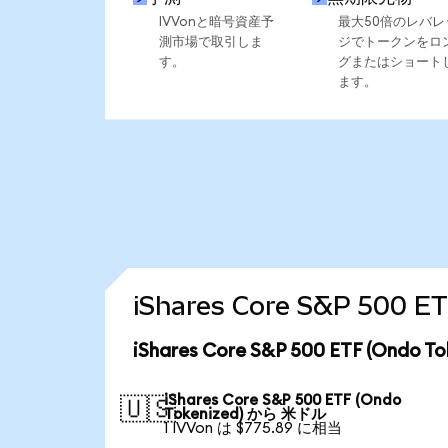
IVVonと暗号資産予
最大50倍のレバレ
測市場で取引しま
ジでトークンをロ
す。
グまたはショート
ます。
iShares Core S&P 50
iShares Core S&P 500 ETF (On
iShares Core S&P 500 ETF (Ondo
🇺🇸
Tokenized) から 米ドル
1 IVVon は $775.89 に相当