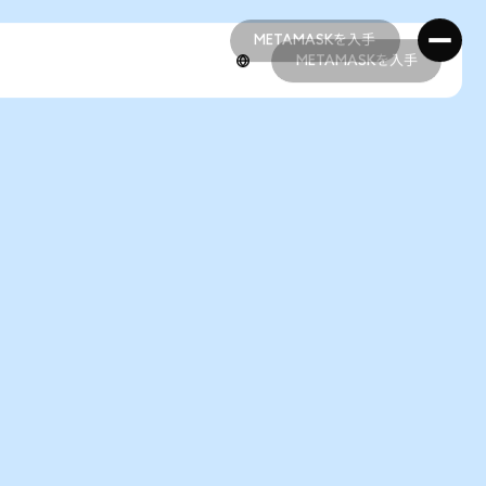
METAMASKを入手
METAMASKを入手
METAMASKを入手
METAMASKを入手