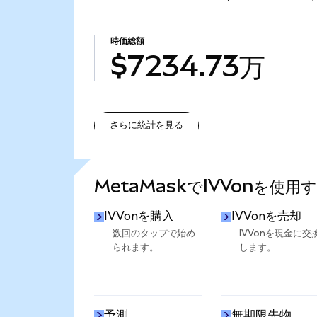
時価総額
$7234.73万
さらに統計を見る
さらに統計を見る
MetaMaskでIVVonを使用
IVVonを購入
IVVonを売却
数回のタップで始め
IVVonを現金に交
られます。
します。
予測
無期限先物