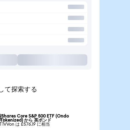
に換算して探索する
iShares Core S&P 500 ETF (Ondo

Tokenized) から 英ポンド
1 IVVon は £576.19 に相当