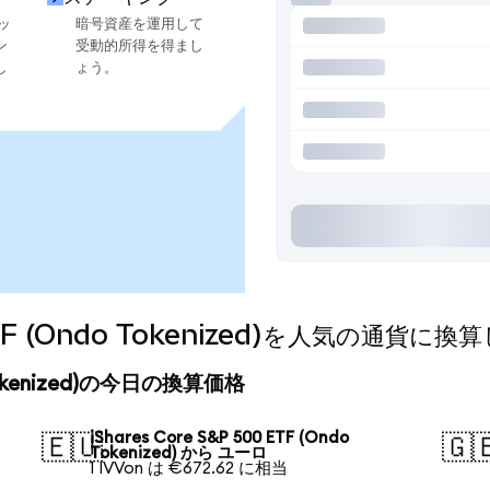
ッ
暗号資産を運用して
ン
受動的所得を得まし
し
ょう。
0 ETF (Ondo Tokenized)を人気の通貨
do Tokenized)の今日の換算価格
iShares Core S&P 500 ETF (Ondo
🇪🇺
🇬
Tokenized) から ユーロ
1 IVVon は €672.62 に相当