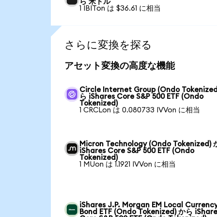
ら 米ドル
1 IBITon は $36.61 に相当
さらに変換を探る
アセット変換の高度な機能
Circle Internet Group (Ondo Tokenize
ら iShares Core S&P 500 ETF (Ondo
Tokenized)
1 CRCLon は 0.080733 IVVon に相当
Micron Technology (Ondo Tokenized)
iShares Core S&P 500 ETF (Ondo
Tokenized)
1 MUon は 1.1921 IVVon に相当
iShares J.P. Morgan EM Local Currenc
Bond ETF (Ondo Tokenized) から iShar