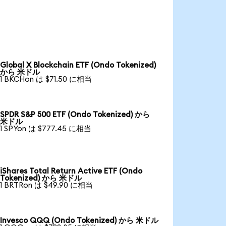
Global X Blockchain ETF (Ondo Tokenized)
から 米ドル
1 BKCHon は $71.50 に相当
SPDR S&P 500 ETF (Ondo Tokenized) から
米ドル
1 SPYon は $777.45 に相当
iShares Total Return Active ETF (Ondo
Tokenized) から 米ドル
1 BRTRon は $49.90 に相当
Invesco QQQ (Ondo Tokenized) から 米ドル