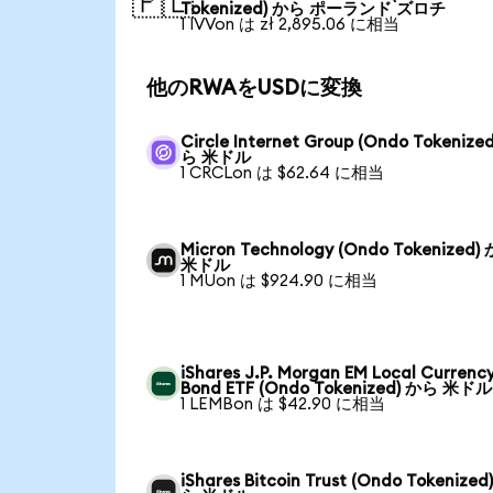
🇵🇱
Tokenized) から ポーランド ズロチ
1 IVVon は zł 2,895.06 に相当
他のRWAをUSDに変換
Circle Internet Group (Ondo Tokenize
ら 米ドル
1 CRCLon は $62.64 に相当
Micron Technology (Ondo Tokenized)
米ドル
1 MUon は $924.90 に相当
iShares J.P. Morgan EM Local Currenc
Bond ETF (Ondo Tokenized) から 米ドル
1 LEMBon は $42.90 に相当
iShares Bitcoin Trust (Ondo Tokenized