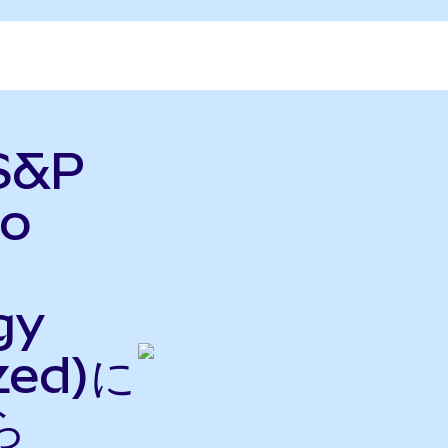
 S&P
do
gy
zed)に
ら