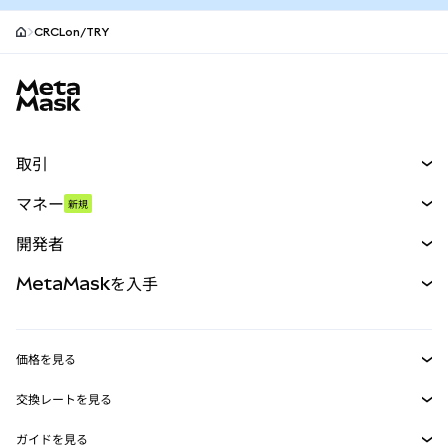
CRCLon/TRY
MetaMaskサイトフッター
取引
スワップ
マネー
新規
予測
新規
購入
開発者
パーペチュアル
新規
カード
ドキュメントを表示
MetaMaskを入手
RWA
mUSD
新規
ダッシュボード
トランザクションシールド
収益化
Smart Accounts Kit
Agent Wallet
新規
価格を見る
埋め込みウォレット
Snaps
ビットコインの価格
交換レートを見る
MetaMask Connect
イーサリアムの価格
報酬
新規
BTC→USD
Solanaの価格
ガイドを見る
Snaps
ETH→USD