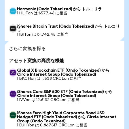
Harmonic (Ondo Tokenized) から トルコリラ
1 HLITon は ₺577.48 に相当
iShares Bitcoin Trust (Ondo Tokenized) から トルコリ
ラ
1 IBITon は ₺1,742.45 に相当
さらに変換を探る
アセット変換の高度な機能
Global X Blockchain ETF (Ondo Tokenized) から
Circle Internet Group (Ondo Tokenized)
1 BKCHon は 1.1538 CRCLon に相当
iShares Core S&P 500 ETF (Ondo Tokenized) から
Circle Internet Group (Ondo Tokenized)
1 IVVon は 12.6132 CRCLon に相当
iShares Euro High Yield Corporate Bond USD
Hedged ETF (Ondo Tokenized) から Circle Internet
Group (Ondo Tokenized)
1 EUHYon は 0.867317 CRCLon に相当