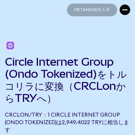
METAMASKを入手
METAMASKを入手
Circle Internet Group
(Ondo Tokenized)をトル
コリラに変換（CRCLonか
らTRYへ）
CRCLON/TRY：1 CIRCLE INTERNET GROUP
(ONDO TOKENIZED)は2,949.4022 TRYに相当しま
す