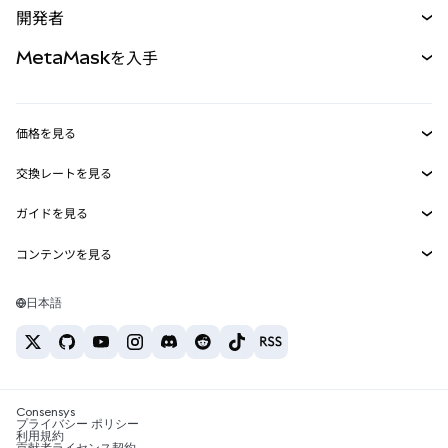
開発者
パーペチュアル
新規
カード
ドキュメントを表示
MetaMaskを入手
RWA
mUSD
新規
ダッシュボード
トランザクションシールド
収益化
Smart Accounts Kit
Agent Wallet
新規
価格を見る
埋め込みウォレット
Snaps
ビットコインの価格
交換レートを見る
MetaMask Connect
イーサリアムの価格
報酬
新規
BTC→USD
Solanaの価格
ガイドを見る
Snaps
セキュリティ
ETH→USD
BTCの購入
Shiba Inuの価格
USDT→INR
コンテンツを見る
Web3サービス
サポート
ETHの購入
Pepeの価格
ビットコインウォレット
BTC→USDT
SOLの購入
キャリア
Tetherの価格
Solanaウォレット
日本語
BTC→INR
PEPEの購入
お問い合わせ
USDCの価格
おすすめの暗号資産カード
ETH→USDT
USDTの購入
Chanlinkの価格
おすすめのモバイル暗号資産ウォレット
USDT→PHP
USDCの購入
Polymarketとは？
BTC→EUR
SHIBの購入
Consensys
税制関連ニュース
プライバシー ポリシー
利用規約
BNBの購入
貢献者ライセンス契約