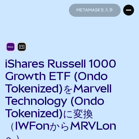
METAMASKを入手
METAMASKを入手
iShares Russell 1000
Growth ETF (Ondo
Tokenized)をMarvell
Technology (Ondo
Tokenized)に変換
（IWFonからMRVLon
へ）