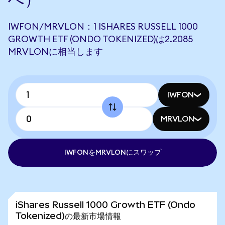
IWFON/MRVLON：1 ISHARES RUSSELL 1000
GROWTH ETF (ONDO TOKENIZED)は2.2085
MRVLONに相当します
IWFON
MRVLON
IWFONをMRVLONにスワップ
iShares Russell 1000 Growth ETF (Ondo
Tokenized)の最新市場情報