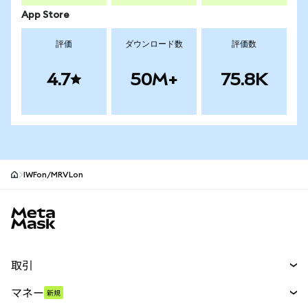
App Store
評価
ダウンロード数
評価数
4.7
50M+
75.8K
IWFon/MRVLon
MetaMaskサイトフッター
取引
スワップ
マネー
新規
予測
新規
購入