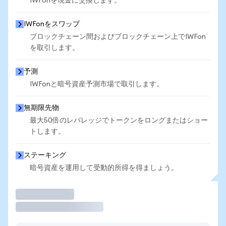
IWFonを現金に交換します。
IWFonをスワップ
ブロックチェーン間およびブロックチェーン上でIWFon
を取引します。
予測
IWFonと暗号資産予測市場で取引します。
無期限先物
最大50倍のレバレッジでトークンをロングまたはショー
トします。
ステーキング
暗号資産を運用して受動的所得を得ましょう。
取引