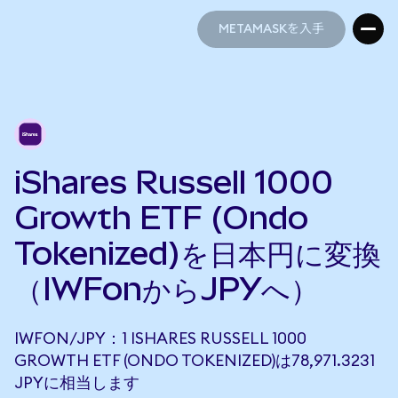
METAMASKを入手
METAMASKを入手
iShares Russell 1000
Growth ETF (Ondo
Tokenized)を日本円に変換
（IWFonからJPYへ）
IWFON/JPY：1 ISHARES RUSSELL 1000
GROWTH ETF (ONDO TOKENIZED)は78,971.3231
JPYに相当します