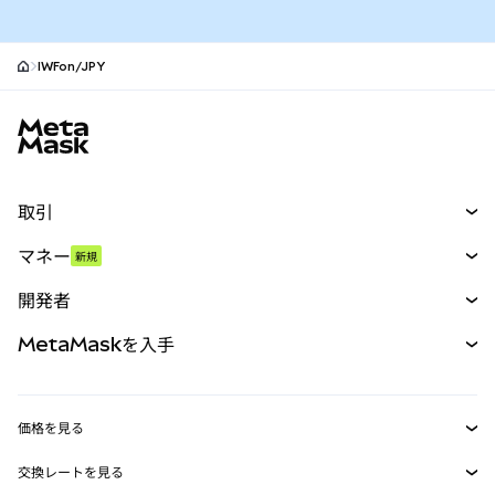
IWFon/JPY
MetaMaskサイトフッター
取引
スワップ
マネー
新規
予測
新規
購入
開発者
パーペチュアル
新規
カード
ドキュメントを表示
MetaMaskを入手
RWA
mUSD
新規
ダッシュボード
トランザクションシールド
収益化
Smart Accounts Kit
Agent Wallet
新規
価格を見る
埋め込みウォレット
Snaps
ビットコインの価格
交換レートを見る
MetaMask Connect
イーサリアムの価格
報酬
新規
BTC→USD