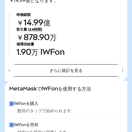
￥14.99億となります。
時価総額
￥14.99億
取引量
(24時間)
￥878.90万
循環供給量
1.90万
IWFon
さらに統計を見る
さらに統計を見る
MetaMaskでIWFonを使用する方法
IWFonを購入
数回のタップで始められます。
IWFonを売却