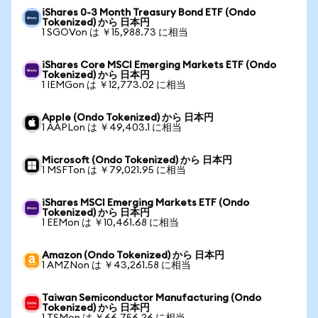
iShares 0-3 Month Treasury Bond ETF (Ondo
Tokenized) から 日本円
1 SGOVon は ￥15,988.73 に相当
iShares Core MSCI Emerging Markets ETF (Ondo
Tokenized) から 日本円
1 IEMGon は ￥12,773.02 に相当
Apple (Ondo Tokenized) から 日本円
1 AAPLon は ￥49,403.1 に相当
Microsoft (Ondo Tokenized) から 日本円
1 MSFTon は ￥79,021.95 に相当
iShares MSCI Emerging Markets ETF (Ondo
Tokenized) から 日本円
1 EEMon は ￥10,461.68 に相当
Amazon (Ondo Tokenized) から 日本円
1 AMZNon は ￥43,261.58 に相当
Taiwan Semiconductor Manufacturing (Ondo
Tokenized) から 日本円