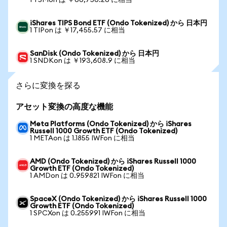
1 TSMon は ￥66,756.26 に相当
iShares TIPS Bond ETF (Ondo Tokenized) から 日本円
1 TIPon は ￥17,455.57 に相当
SanDisk (Ondo Tokenized) から 日本円
1 SNDKon は ￥193,608.9 に相当
さらに変換を探る
アセット変換の高度な機能
Meta Platforms (Ondo Tokenized) から iShares
Russell 1000 Growth ETF (Ondo Tokenized)
1 METAon は 1.1855 IWFon に相当
AMD (Ondo Tokenized) から iShares Russell 1000
Growth ETF (Ondo Tokenized)
1 AMDon は 0.959821 IWFon に相当
SpaceX (Ondo Tokenized) から iShares Russell 1000
Growth ETF (Ondo Tokenized)
1 SPCXon は 0.255991 IWFon に相当