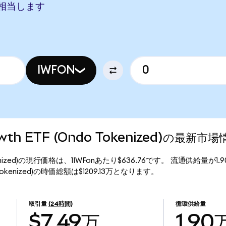
GDに相当します
IWFON
Growth ETF (Ondo Tokenized)の最新市
Ondo Tokenized)の現行価格は、1IWFonあたり$636.76です。 流通供給量が1
Ondo Tokenized)の時価総額は$1209.13万となります。
取引量
(24時間)
循環供給量
$7.49万
1.90