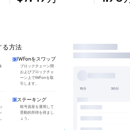
用する方法
取引
IWFonをスワップ
換
ブロックチェーン間
およびブロックチェ
ーン上でIWFonを取
引します。
15分
30分
ステーキング
ッ
暗号資産を運用して
ン
受動的所得を得まし
し
ょう。