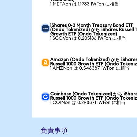
1 METAon は 1.1933 IWFon に相当
iShares 0-3 Month Treasury Bond ETF
(Ondo Tokenized) から iShares Russell 
Growth ETF (Ondo Tokenized)
1 SGOVon は 0.205136 IWFon に相当
Amazon (Ondo Tokenized) から iShare
Russell 1000 Growth ETF (Ondo Tokeni
1 AMZNon は 0.548387 IWFon に相当
Coinbase (Ondo Tokenized) から iShar
Russell 1000 Growth ETF (Ondo Tokeni
1 COINon は 0.298871 IWFon に相当
免責事項