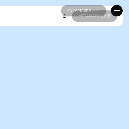
METAMASKを入手
METAMASKを入手
METAMASKを入手
METAMASKを入手