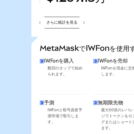
さらに統計を見る
さらに統計を見る
MetaMaskでIWFonを使
IWFonを購入
IWFonを売却
数回のタップで始め
IWFonを現金に交
られます。
します。
予測
無期限先物
IWFonと暗号資産予
最大50倍のレバレ
測市場で取引しま
ジでトークンをロ
す。
グまたはショート
ます。