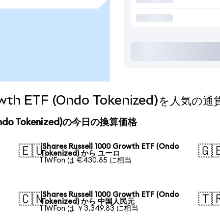
 Growth ETF (Ondo Tokenized)を
TF (Ondo Tokenized)の今日の換算価格
iShares Russell 1000 Growth ETF (Ondo
🇪🇺
🇬
Tokenized) から ユーロ
1 IWFon は €430.85 に相当
iShares Russell 1000 Growth ETF (Ondo
🇨🇳
🇹
Tokenized) から 中国人民元
1 IWFon は ￥3,349.83 に相当