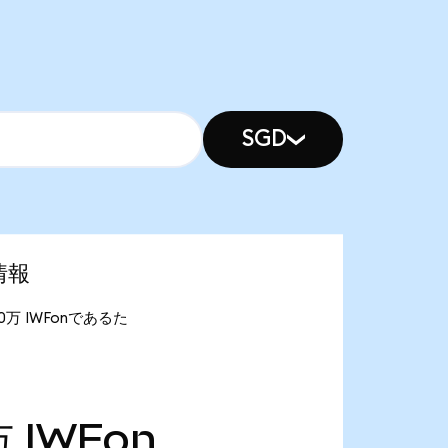
SGD
場情報
.90万 IWFonであるた
万
IWFon