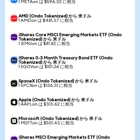
1 METAon は $596.32 に相当
AMD (Ondo Tokenized) から 米ドル
1 AMDon は $481.37 に相当
iShares Core MSCI Emerging Markets ETF (Ondo
Tokenized) から 米ドル
1 IEMGon は $81.82 に相当
iShares 0-3 Month Treasury Bond ETF (Ondo
Tokenized) から 米ドル
1 SGOVon は $101.26 に相当
SpaceX (Ondo Tokenized) から 米ドル
1 SPCXon は $136.31 に相当
Apple (Ondo Tokenized) から 米ドル
1 AAPLon は $313.62 に相当
Microsoft (Ondo Tokenized) から 米ドル
1 MSFTon は $501.43 に相当
iShares MSCI Emerging Markets ETF (Ondo