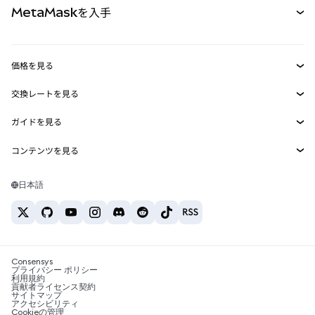
MetaMaskを入手
RWA
mUSD
新規
ダッシュボード
トランザクションシールド
収益化
Smart Accounts Kit
Agent Wallet
新規
価格を見る
埋め込みウォレット
Snaps
ビットコインの価格
交換レートを見る
MetaMask Connect
イーサリアムの価格
報酬
新規
BTC→USD
Solanaの価格
ガイドを見る
Snaps
セキュリティ
ETH→USD
BTCの購入
Shiba Inuの価格
USDT→INR
コンテンツを見る
Web3サービス
サポート
ETHの購入
Pepeの価格
ビットコインウォレット
BTC→USDT
SOLの購入
キャリア
Tetherの価格
Solanaウォレット
日本語
BTC→INR
PEPEの購入
お問い合わせ
USDCの価格
おすすめの暗号資産カード
ETH→USDT
USDTの購入
Chanlinkの価格
おすすめのモバイル暗号資産ウォレット
USDT→PHP
USDCの購入
Polymarketとは？
BTC→EUR
SHIBの購入
Consensys
税制関連ニュース
プライバシー ポリシー
利用規約
BNBの購入
貢献者ライセンス契約
暗号資産の購入方法は？
サイトマップ
アクセシビリティ
ビットコインを売るには？
Cookieの管理