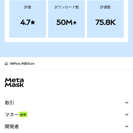
評価
ダウンロード数
評価数
4.7
50M+
75.8K
IWFon/NBISon
MetaMaskサイトフッター
取引
スワップ
マネー
新規
予測
新規
購入
開発者
パーペチュアル
新規
カード
ドキュメントを表示