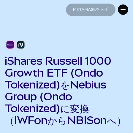
METAMASKを入手
METAMASKを入手
iShares Russell 1000
Growth ETF (Ondo
Tokenized)をNebius
Group (Ondo
Tokenized)に変換
（IWFonからNBISonへ）