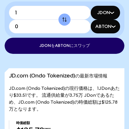
JDON
ABTON
JDONをABTONにスワップ
JD.com (Ondo Tokenized)の最新市場情報
JD.com (Ondo Tokenized)の現行価格は、1JDonあた
り$33.51です。 流通供給量が3.75万 JDonであるた
め、JD.com (Ondo Tokenized)の時価総額は$125.78
万となります。
時価総額