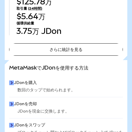
$125.78万
取引量
(24時間)
$5.64万
循環供給量
3.75万
JDon
さらに統計を見る
さらに統計を見る
MetaMaskでJDonを使用する方法
JDonを購入
数回のタップで始められます。
JDonを売却
JDonを現金に交換します。
JDonをスワップ