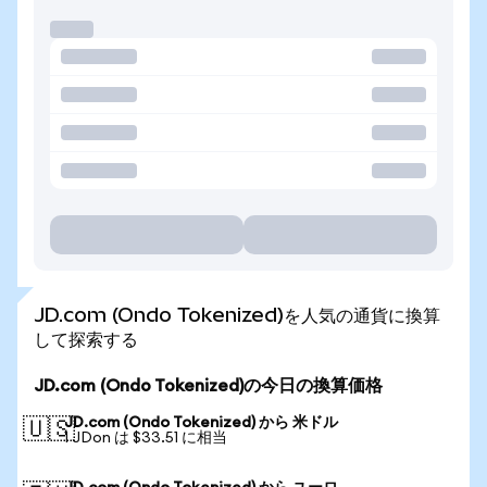
JD.com (Ondo Tokenized)を人気の通貨に換算
して探索する
JD.com (Ondo Tokenized)の今日の換算価格
JD.com (Ondo Tokenized) から 米ドル
🇺🇸
1 JDon は $33.51 に相当