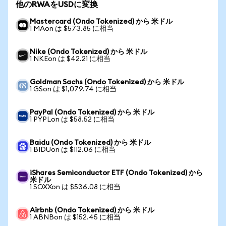
他のRWAをUSDに変換
Mastercard (Ondo Tokenized) から 米ドル
1 MAon は $573.85 に相当
Nike (Ondo Tokenized) から 米ドル
1 NKEon は $42.21 に相当
Goldman Sachs (Ondo Tokenized) から 米ドル
1 GSon は $1,079.74 に相当
PayPal (Ondo Tokenized) から 米ドル
1 PYPLon は $58.52 に相当
Baidu (Ondo Tokenized) から 米ドル
1 BIDUon は $112.06 に相当
iShares Semiconductor ETF (Ondo Tokenized) から
米ドル
1 SOXXon は $536.08 に相当
Airbnb (Ondo Tokenized) から 米ドル
1 ABNBon は $152.45 に相当