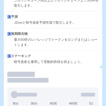
ブロックチェーン間およびブロックチェーン上でJDonを
取引します。
予測
JDonと暗号資産予測市場で取引します。
無期限先物
最大50倍のレバレッジでトークンをロングまたはショー
トします。
ステーキング
暗号資産を運用して受動的所得を得ましょう。
取引
15分
30分
1時間
4時間
1日