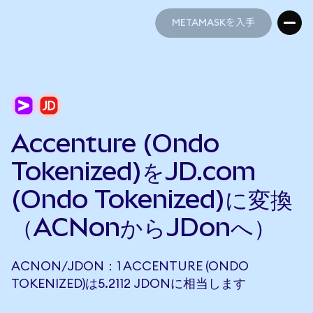
METAMASKを入手
METAMASKを入手
Accenture (Ondo
Tokenized)をJD.com
(Ondo Tokenized)に変換
（ACNonからJDonへ）
ACNON/JDON：1 ACCENTURE (ONDO
TOKENIZED)は5.2112 JDONに相当します