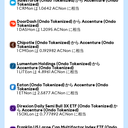
Salesforce (Ondo Tokenized) から Accenture (Ondo
Tokenized)
1 CRMon は 1.0642 ACNon に相当
DoorDash (Ondo Tokenized) から Accenture (Ondo
Tokenized)
1 DASHon は 1.2095 ACNon に相当
Chipotle (Ondo Tokenized) から Accenture (Ondo
Tokenized)
1 CMGon は 0.192982 ACNon に相当
Lumentum Holdings (Ondo Tokenized) から
Accenture (Ondo Tokenized)
1 LITEon は 4.8961 ACNon に相当
Eaton (Ondo Tokenized) から Accenture (Ondo
Tokenized)
1 ETNon は 2.5877 ACNon に相当
Direxion Daily Semi Bull 3X ETF (Ondo Tokenized) か
ら Accenture (Ondo Tokenized)
1 SOXLon は 0.777892 ACNon に相当
Franklin US Large Cap Multifactor Index ETF (Ondo