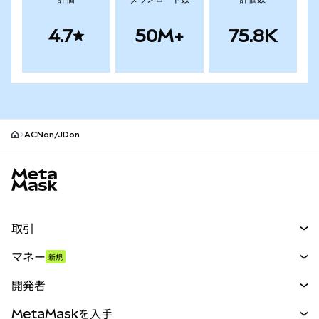
4.7
50M+
75.8K
ACNon/JDon
MetaMaskサイトフッター
取引
スワップ
マネー
新規
予測
新規
購入
開発者
パーペチュアル
新規
カード
ドキュメントを表示
MetaMaskを入手