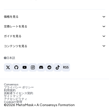
RWA
mUSD
新規
ダッシュボード
トランザクションシールド
収益化
Smart Accounts Kit
Agent Wallet
新規
価格を見る
埋め込みウォレット
Snaps
ビットコインの価格
交換レートを見る
MetaMask Connect
イーサリアムの価格
報酬
新規
BTC→USD
Solanaの価格
ガイドを見る
Snaps
セキュリティ
ETH→USD
BTCの購入
Shiba Inuの価格
USDT→INR
コンテンツを見る
Web3サービス
サポート
ETHの購入
Pepeの価格
ビットコインウォレット
BTC→USDT
SOLの購入
キャリア
Tetherの価格
Solanaウォレット
日本語
BTC→INR
PEPEの購入
お問い合わせ
USDCの価格
おすすめの暗号資産カード
ETH→USDT
USDTの購入
Chanlinkの価格
おすすめのモバイル暗号資産ウォレット
USDT→PHP
USDCの購入
Polymarketとは？
BTC→EUR
SHIBの購入
Consensys
税制関連ニュース
プライバシー ポリシー
利用規約
BNBの購入
貢献者ライセンス契約
暗号資産の購入方法は？
サイトマップ
アクセシビリティ
ビットコインを売るには？
Cookieの管理
©2026 MetaMask • A Consensys Formation