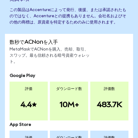
この製品はAccentureによって発行、後援、または承認されたも
のではなく、Accentureとの提携もありません。会社名およびそ
の他の商標は、原資産を特定するためのみに使用されます。
数秒でACNonを入手
MetaMaskでACNonを購入、売却、取引、
スワップ。最も信頼される暗号資産ウォレッ
ト。
Google Play
評価
ダウンロード数
評価数
4.4
10M+
483.7K
App Store
評価
ダウンロード数
評価数