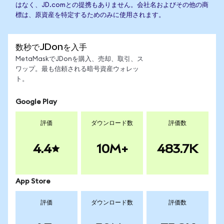
はなく、JD.comとの提携もありません。会社名およびその他の商
標は、原資産を特定するためのみに使用されます。
数秒でJDonを入手
MetaMaskでJDonを購入、売却、取引、ス
ワップ。最も信頼される暗号資産ウォレッ
ト。
Google Play
評価
ダウンロード数
評価数
4.4
10M+
483.7K
App Store
評価
ダウンロード数
評価数