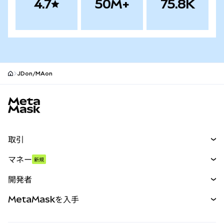
4.7
50M+
75.8K
JDon/MAon
MetaMaskサイトフッター
取引
スワップ
マネー
新規
予測
新規
購入
開発者
パーペチュアル
新規
カード
ドキュメントを表示
MetaMaskを入手
RWA
mUSD
新規
ダッシュボード
トランザクションシールド
収益化