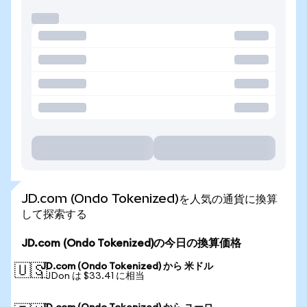
JD.com (Ondo Tokenized)を人気の通貨に換算
して探索する
JD.com (Ondo Tokenized)の今日の換算価格
JD.com (Ondo Tokenized) から 米ドル
🇺🇸
1 JDon は $33.41 に相当