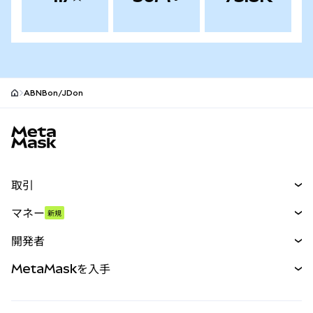
ABNBon/JDon
MetaMaskサイトフッター
取引
スワップ
マネー
新規
予測
新規
購入
開発者
パーペチュアル
新規
カード
ドキュメントを表示
MetaMaskを入手
RWA
mUSD
新規
ダッシュボード
トランザクションシールド
収益化
Smart Accounts Kit
Agent Wallet
新規