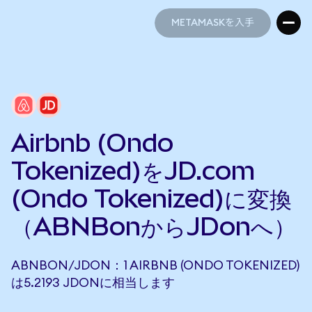
METAMASKを入手
METAMASKを入手
Airbnb (Ondo
Tokenized)をJD.com
(Ondo Tokenized)に変換
（ABNBonからJDonへ）
ABNBON/JDON：1 AIRBNB (ONDO TOKENIZED)
は5.2193 JDONに相当します