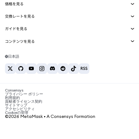
価格を見る
埋め込みウォレット
Snaps
ビットコインの価格
交換レートを見る
MetaMask Connect
イーサリアムの価格
報酬
新規
BTC→USD
Solanaの価格
ガイドを見る
Snaps
セキュリティ
ETH→USD
BTCの購入
Shiba Inuの価格
USDT→INR
コンテンツを見る
Web3サービス
サポート
ETHの購入
Pepeの価格
ビットコインウォレット
BTC→USDT
SOLの購入
キャリア
Tetherの価格
Solanaウォレット
日本語
BTC→INR
PEPEの購入
お問い合わせ
USDCの価格
おすすめの暗号資産カード
ETH→USDT
USDTの購入
Chanlinkの価格
おすすめのモバイル暗号資産ウォレット
USDT→PHP
USDCの購入
Polymarketとは？
BTC→EUR
SHIBの購入
Consensys
税制関連ニュース
プライバシー ポリシー
利用規約
BNBの購入
貢献者ライセンス契約
暗号資産の購入方法は？
サイトマップ
アクセシビリティ
ビットコインを売るには？
Cookieの管理
©2026 MetaMask • A Consensys Formation