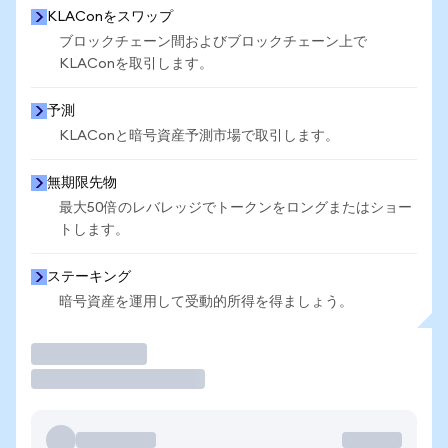
KLAConをスワップ
ブロックチェーン間およびブロックチェーン上で
KLAConを取引します。
予測
KLAConと暗号資産予測市場で取引します。
無期限先物
最大50倍のレバレッジでトークンをロングまたはショー
トします。
ステーキング
暗号資産を運用して受動的所得を得ましょう。
取引