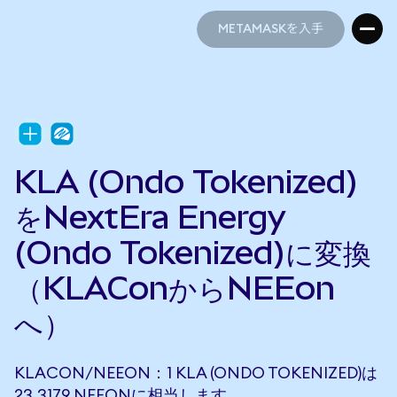
METAMASKを入手
METAMASKを入手
KLA (Ondo Tokenized)
をNextEra Energy
(Ondo Tokenized)に変換
（KLAConからNEEon
へ）
KLACON/NEEON：1 KLA (ONDO TOKENIZED)は
23.3179 NEEONに相当します