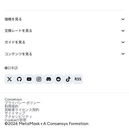
mUSD
新規
ダッシュボード
トランザクションシールド
収益化
Smart Accounts Kit
Agent Wallet
新規
価格を見る
埋め込みウォレット
Snaps
ビットコインの価格
交換レートを見る
MetaMask Connect
イーサリアムの価格
報酬
新規
BTC→USD
Solanaの価格
ガイドを見る
Snaps
セキュリティ
ETH→USD
BTCの購入
Shiba Inuの価格
USDT→INR
コンテンツを見る
Web3サービス
サポート
ETHの購入
Pepeの価格
ビットコインウォレット
BTC→USDT
SOLの購入
キャリア
Tetherの価格
Solanaウォレット
日本語
BTC→INR
PEPEの購入
お問い合わせ
USDCの価格
おすすめの暗号資産カード
ETH→USDT
USDTの購入
Chanlinkの価格
おすすめのモバイル暗号資産ウォレット
USDT→PHP
USDCの購入
Polymarketとは？
BTC→EUR
SHIBの購入
Consensys
税制関連ニュース
プライバシー ポリシー
利用規約
BNBの購入
貢献者ライセンス契約
暗号資産の購入方法は？
サイトマップ
アクセシビリティ
ビットコインを売るには？
Cookieの管理
©2026 MetaMask • A Consensys Formation