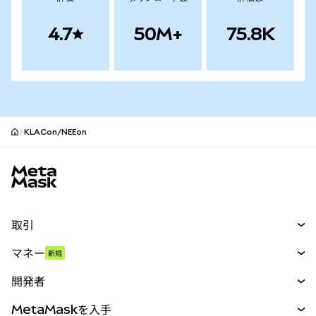
4.7
50M+
75.8K
KLACon/NEEon
MetaMaskサイトフッター
取引
スワップ
マネー
新規
予測
新規
購入
開発者
パーペチュアル
新規
カード
ドキュメントを表示
MetaMaskを入手
RWA