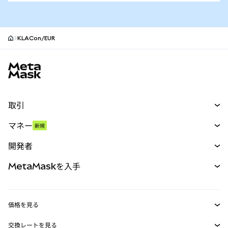
KLACon/EUR
MetaMaskサイトフッター
取引
スワップ
マネー
新規
予測
新規
購入
開発者
パーペチュアル
新規
カード
ドキュメントを表示
MetaMaskを入手
RWA
mUSD
新規
ダッシュボード
トランザクションシールド
収益化
Smart Accounts Kit
Agent Wallet
新規
価格を見る
埋め込みウォレット
Snaps
ビットコインの価格
交換レートを見る