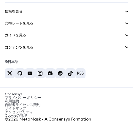
収益化
Smart Accounts Kit
Agent Wallet
新規
価格を見る
埋め込みウォレット
Snaps
ビットコインの価格
交換レートを見る
MetaMask Connect
イーサリアムの価格
報酬
新規
BTC→USD
Solanaの価格
ガイドを見る
Snaps
セキュリティ
ETH→USD
BTCの購入
Shiba Inuの価格
USDT→INR
コンテンツを見る
Web3サービス
サポート
ETHの購入
Pepeの価格
ビットコインウォレット
BTC→USDT
SOLの購入
キャリア
Tetherの価格
Solanaウォレット
日本語
BTC→INR
PEPEの購入
お問い合わせ
USDCの価格
おすすめの暗号資産カード
ETH→USDT
USDTの購入
Chanlinkの価格
おすすめのモバイル暗号資産ウォレット
USDT→PHP
USDCの購入
Polymarketとは？
BTC→EUR
SHIBの購入
Consensys
税制関連ニュース
プライバシー ポリシー
利用規約
BNBの購入
貢献者ライセンス契約
暗号資産の購入方法は？
サイトマップ
アクセシビリティ
ビットコインを売るには？
Cookieの管理
©2026 MetaMask • A Consensys Formation