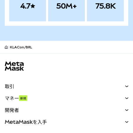
4.7
50M+
75.8K
KLACon/BRL
MetaMaskサイトフッター
取引
スワップ
マネー
新規
予測
新規
購入
開発者
パーペチュアル
新規
カード
ドキュメントを表示
MetaMaskを入手
RWA
mUSD
新規
ダッシュボード
トランザクションシールド