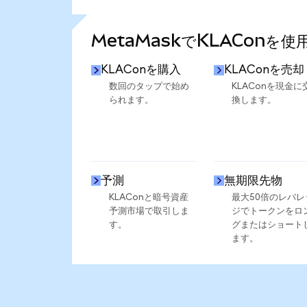
さらに統計を見る
MetaMaskでKLAConを
KLAConを購入
KLAConを売却
数回のタップで始め
KLAConを現金に
られます。
換します。
予測
無期限先物
KLAConと暗号資産
最大50倍のレバレ
予測市場で取引しま
ジでトークンをロ
す。
グまたはショート
ます。