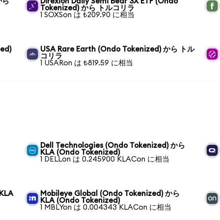
 から
Direxion Daily Semi Bear 3X ETF (Ondo
Tokenized) から トルコリラ
1 SOXSon は ₺209.90 に相当
ed)
USA Rare Earth (Ondo Tokenized) から トル
コリラ
1 USARon は ₺819.59 に相当
Dell Technologies (Ondo Tokenized) から
KLA (Ondo Tokenized)
1 DELLon は 0.245900 KLACon に相当
 KLA
Mobileye Global (Ondo Tokenized) から
KLA (Ondo Tokenized)
1 MBLYon は 0.004343 KLACon に相当