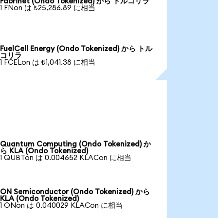
Fabrinet (Ondo Tokenized) から トルコリラ
1 FNon は ₺25,286.89 に相当
FuelCell Energy (Ondo Tokenized) から トル
コリラ
1 FCELon は ₺1,041.38 に相当
Quantum Computing (Ondo Tokenized) か
ら KLA (Ondo Tokenized)
1 QUBTon は 0.004652 KLACon に相当
ON Semiconductor (Ondo Tokenized) から
KLA (Ondo Tokenized)
1 ONon は 0.040029 KLACon に相当