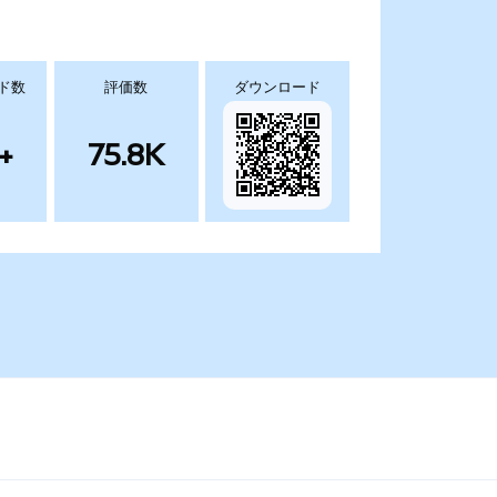
ド数
評価数
ダウンロード
+
75.8K