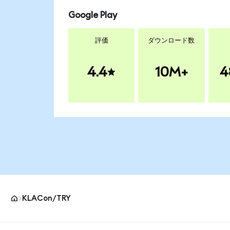
Google Play
評価
ダウンロード数
4.4
10M+
4
KLACon/TRY
MetaMaskサイトフッター