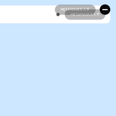
METAMASKを入手
METAMASKを入手
METAMASKを入手
METAMASKを入手