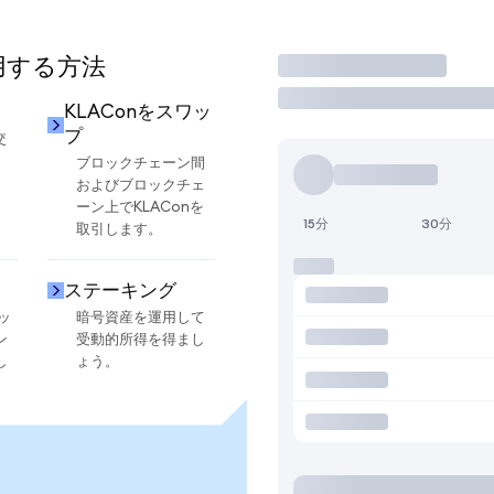
使用する方法
取引
KLAConをスワッ
プ
交
ブロックチェーン間
およびブロックチェ
ーン上でKLAConを
15分
30分
取引します。
ステーキング
ッ
暗号資産を運用して
ン
受動的所得を得まし
し
ょう。