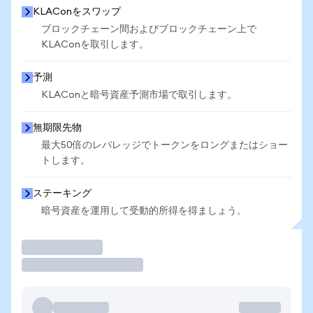
KLAConをスワップ
ブロックチェーン間およびブロックチェーン上で
KLAConを取引します。
予測
KLAConと暗号資産予測市場で取引します。
無期限先物
最大50倍のレバレッジでトークンをロングまたはショー
トします。
ステーキング
暗号資産を運用して受動的所得を得ましょう。
取引