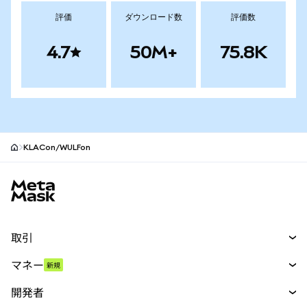
評価
ダウンロード数
評価数
4.7
50M+
75.8K
KLACon/WULFon
MetaMaskサイトフッター
取引
スワップ
マネー
新規
予測
新規
購入
開発者
パーペチュアル
新規
カード
ドキュメントを表示