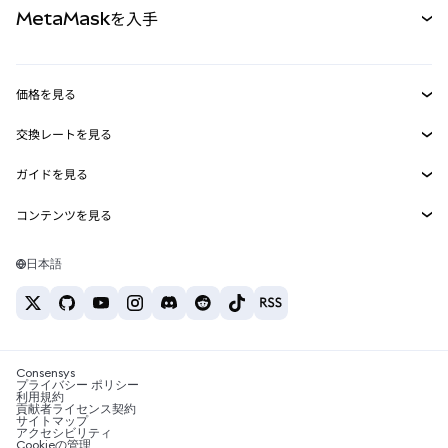
MetaMaskを入手
RWA
mUSD
新規
ダッシュボード
トランザクションシールド
収益化
Smart Accounts Kit
Agent Wallet
新規
価格を見る
埋め込みウォレット
Snaps
ビットコインの価格
交換レートを見る
MetaMask Connect
イーサリアムの価格
報酬
新規
BTC→USD
Solanaの価格
ガイドを見る
Snaps
セキュリティ
ETH→USD
BTCの購入
Shiba Inuの価格
USDT→INR
コンテンツを見る
Web3サービス
サポート
ETHの購入
Pepeの価格
ビットコインウォレット
BTC→USDT
SOLの購入
キャリア
Tetherの価格
Solanaウォレット
日本語
BTC→INR
PEPEの購入
お問い合わせ
USDCの価格
おすすめの暗号資産カード
ETH→USDT
USDTの購入
Chanlinkの価格
おすすめのモバイル暗号資産ウォレット
USDT→PHP
USDCの購入
Polymarketとは？
BTC→EUR
SHIBの購入
Consensys
税制関連ニュース
プライバシー ポリシー
利用規約
BNBの購入
貢献者ライセンス契約
暗号資産の購入方法は？
サイトマップ
アクセシビリティ
ビットコインを売るには？
Cookieの管理