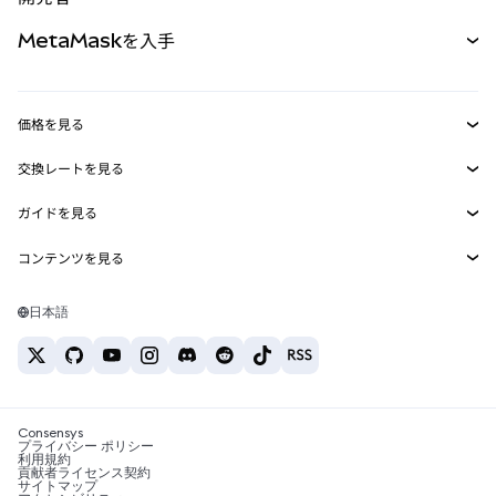
パーペチュアル
新規
カード
ドキュメントを表示
MetaMaskを入手
RWA
mUSD
新規
ダッシュボード
トランザクションシールド
収益化
Smart Accounts Kit
Agent Wallet
新規
価格を見る
埋め込みウォレット
Snaps
ビットコインの価格
交換レートを見る
MetaMask Connect
イーサリアムの価格
報酬
新規
BTC→USD
Solanaの価格
ガイドを見る
Snaps
セキュリティ
ETH→USD
BTCの購入
Shiba Inuの価格
USDT→INR
コンテンツを見る
Web3サービス
サポート
ETHの購入
Pepeの価格
ビットコインウォレット
BTC→USDT
SOLの購入
キャリア
Tetherの価格
Solanaウォレット
日本語
BTC→INR
PEPEの購入
お問い合わせ
USDCの価格
おすすめの暗号資産カード
ETH→USDT
USDTの購入
Chanlinkの価格
おすすめのモバイル暗号資産ウォレット
USDT→PHP
USDCの購入
Polymarketとは？
BTC→EUR
SHIBの購入
Consensys
税制関連ニュース
プライバシー ポリシー
利用規約
BNBの購入
貢献者ライセンス契約
暗号資産の購入方法は？
サイトマップ