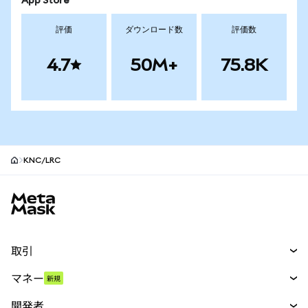
App Store
評価
ダウンロード数
評価数
4.7
50M+
75.8K
KNC/LRC
MetaMaskサイトフッター
取引
スワップ
マネー
新規
予測
新規
購入
開発者