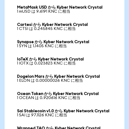
MetaMask USD から Kyber Network Crystal
1 mUSD は 9.6191 KNC に相当
Cartesi から Kyber Network Crystal
1 CTSI は 0.245845 KNC に相当
Synapse から Kyber Network Crystal
1 SYN は 1.1405 KNC に相当
IoTeX から Kyber Network Crystal
1 IOTX は 0.023823 KNC に相当
Dogelon Mars から Kyber Network Crystal
1 ELON は 0.00000026 KNC に相当
Ocean Token から Kyber Network Crystal
1 OCEAN は 0.920616 KNC に相当
Sai Stablecoin v1.0 から Kyber Network Crystal
1 SAI は 97.1126 KNC に相当
Wrapped TAO から Kyber Network Crystal