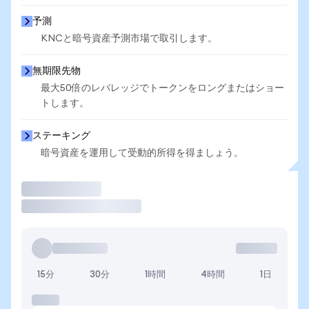
予測
KNCと暗号資産予測市場で取引します。
無期限先物
最大50倍のレバレッジでトークンをロングまたはショー
トします。
ステーキング
暗号資産を運用して受動的所得を得ましょう。
取引
15分
30分
1時間
4時間
1日