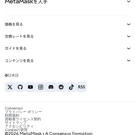
MetaMaskを入手
RWA
mUSD
新規
ダッシュボード
トランザクションシールド
収益化
Smart Accounts Kit
Agent Wallet
新規
価格を見る
埋め込みウォレット
Snaps
ビットコインの価格
交換レートを見る
MetaMask Connect
イーサリアムの価格
報酬
新規
BTC→USD
Solanaの価格
ガイドを見る
Snaps
セキュリティ
ETH→USD
BTCの購入
Shiba Inuの価格
USDT→INR
コンテンツを見る
Web3サービス
サポート
ETHの購入
Pepeの価格
ビットコインウォレット
BTC→USDT
SOLの購入
キャリア
Tetherの価格
Solanaウォレット
日本語
BTC→INR
PEPEの購入
お問い合わせ
USDCの価格
おすすめの暗号資産カード
ETH→USDT
USDTの購入
Chanlinkの価格
おすすめのモバイル暗号資産ウォレット
USDT→PHP
USDCの購入
Polymarketとは？
BTC→EUR
SHIBの購入
Consensys
税制関連ニュース
プライバシー ポリシー
利用規約
BNBの購入
貢献者ライセンス契約
暗号資産の購入方法は？
サイトマップ
アクセシビリティ
ビットコインを売るには？
Cookieの管理
©2026 MetaMask • A Consensys Formation