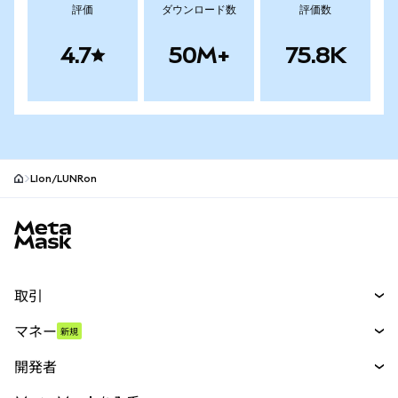
評価
ダウンロード数
評価数
4.7
50M+
75.8K
LIon/LUNRon
MetaMaskサイトフッター
取引
スワップ
マネー
新規
予測
新規
購入
開発者
パーペチュアル
新規
カード
ドキュメントを表示