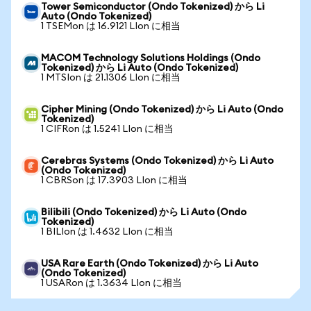
Tower Semiconductor (Ondo Tokenized) から Li
Auto (Ondo Tokenized)
1 TSEMon は 16.9121 LIon に相当
MACOM Technology Solutions Holdings (Ondo
Tokenized) から Li Auto (Ondo Tokenized)
1 MTSIon は 21.1306 LIon に相当
Cipher Mining (Ondo Tokenized) から Li Auto (Ondo
Tokenized)
1 CIFRon は 1.5241 LIon に相当
Cerebras Systems (Ondo Tokenized) から Li Auto
(Ondo Tokenized)
1 CBRSon は 17.3903 LIon に相当
Bilibili (Ondo Tokenized) から Li Auto (Ondo
Tokenized)
1 BILIon は 1.4632 LIon に相当
USA Rare Earth (Ondo Tokenized) から Li Auto
(Ondo Tokenized)
1 USARon は 1.3634 LIon に相当