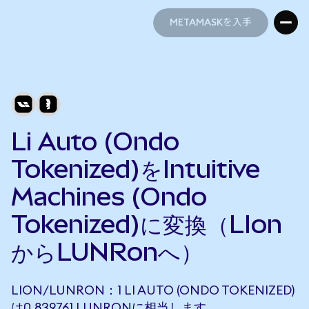
METAMASKを入手
METAMASKを入手
Li Auto (Ondo
Tokenized)をIntuitive
Machines (Ondo
Tokenized)に変換（LIon
からLUNRonへ）
LION/LUNRON：1 LI AUTO (ONDO TOKENIZED)
は0.839761 LUNRONに相当します