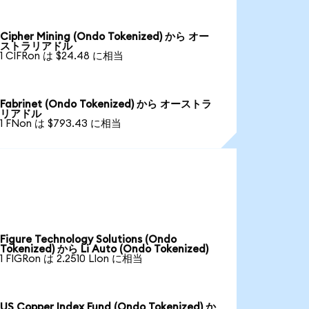
Cipher Mining (Ondo Tokenized) から オー
ストラリアドル
1 CIFRon は $24.48 に相当
Fabrinet (Ondo Tokenized) から オーストラ
リアドル
1 FNon は $793.43 に相当
Figure Technology Solutions (Ondo
Tokenized) から Li Auto (Ondo Tokenized)
1 FIGRon は 2.2510 LIon に相当
US Copper Index Fund (Ondo Tokenized) か