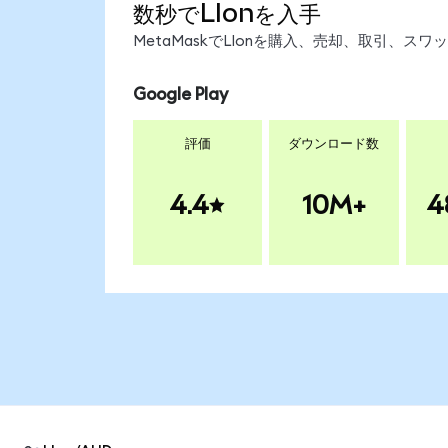
数秒でLIonを入手
MetaMaskでLIonを購入、売却、取引、
Google Play
評価
ダウンロード数
4.4
10M+
4