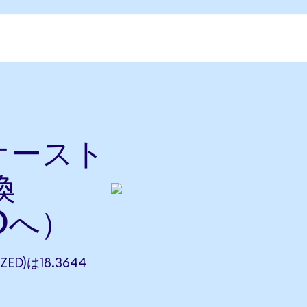
をオースト
換
Dへ）
ZED)は18.3644