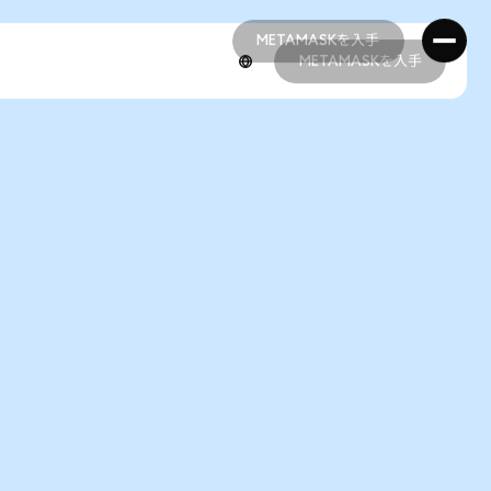
METAMASKを入手
METAMASKを入手
METAMASKを入手
METAMASKを入手