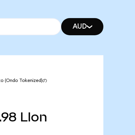
AUD
(Ondo Tokenized)の
.98
LIon