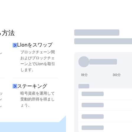
る方法
取引
LIonをスワップ
し
ブロックチェーン間
およびブロックチェ
ーン上でLIonを取引
します。
15分
30分
ステーキング
ッ
暗号資産を運用して
ン
受動的所得を得まし
し
ょう。