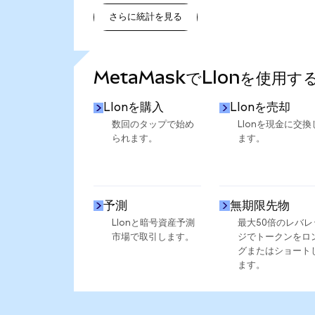
さらに統計を見る
さらに統計を見る
MetaMaskでLIonを使用す
LIonを購入
LIonを売却
数回のタップで始め
LIonを現金に交換
られます。
ます。
予測
無期限先物
LIonと暗号資産予測
最大50倍のレバレ
市場で取引します。
ジでトークンをロ
グまたはショート
ます。