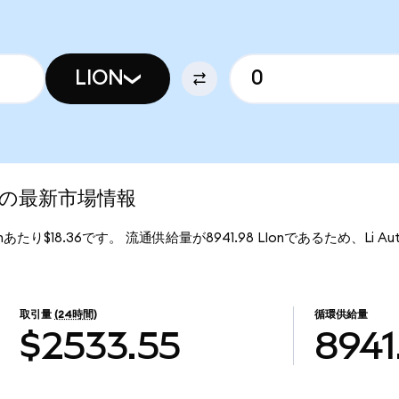
LION
zed)の最新市場情報
Ionあたり$18.36です。 流通供給量が8941.98 LIonであるため、Li Auto 
取引量
(24時間)
循環供給量
$2533.55
8941