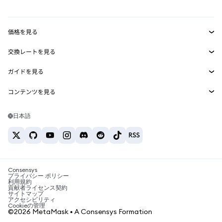
mUSD
新規
ダッシュボード
トランザクションシールド
収益化
Smart Accounts Kit
Agent Wallet
新規
価格を見る
埋め込みウォレット
Snaps
ビットコインの価格
交換レートを見る
MetaMask Connect
イーサリアムの価格
報酬
新規
BTC→USD
Solanaの価格
ガイドを見る
Snaps
セキュリティ
ETH→USD
BTCの購入
Shiba Inuの価格
USDT→INR
コンテンツを見る
Web3サービス
サポート
ETHの購入
Pepeの価格
ビットコインウォレット
BTC→USDT
SOLの購入
キャリア
Tetherの価格
Solanaウォレット
日本語
BTC→INR
PEPEの購入
お問い合わせ
USDCの価格
おすすめの暗号資産カード
ETH→USDT
USDTの購入
Chanlinkの価格
おすすめのモバイル暗号資産ウォレット
USDT→PHP
USDCの購入
Polymarketとは？
BTC→EUR
SHIBの購入
Consensys
税制関連ニュース
プライバシー ポリシー
利用規約
BNBの購入
貢献者ライセンス契約
暗号資産の購入方法は？
サイトマップ
アクセシビリティ
ビットコインを売るには？
Cookieの管理
©2026 MetaMask • A Consensys Formation