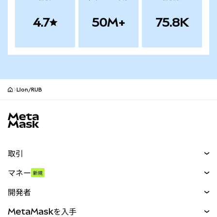
4.7
50M+
75.8K
LIon/RUB
MetaMaskサイトフッター
取引
スワップ
マネー
新規
予測
新規
購入
開発者
パーペチュアル
新規
カード
ドキュメントを表示
MetaMaskを入手
RWA