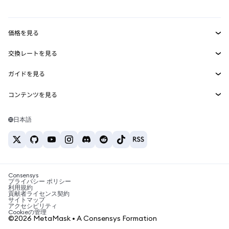
mUSD
新規
ダッシュボード
トランザクションシールド
収益化
Smart Accounts Kit
Agent Wallet
新規
価格を見る
埋め込みウォレット
Snaps
ビットコインの価格
交換レートを見る
MetaMask Connect
イーサリアムの価格
報酬
新規
BTC→USD
Solanaの価格
ガイドを見る
Snaps
セキュリティ
ETH→USD
BTCの購入
Shiba Inuの価格
USDT→INR
コンテンツを見る
Web3サービス
サポート
ETHの購入
Pepeの価格
ビットコインウォレット
BTC→USDT
SOLの購入
キャリア
Tetherの価格
Solanaウォレット
日本語
BTC→INR
PEPEの購入
お問い合わせ
USDCの価格
おすすめの暗号資産カード
ETH→USDT
USDTの購入
Chanlinkの価格
おすすめのモバイル暗号資産ウォレット
USDT→PHP
USDCの購入
Polymarketとは？
BTC→EUR
SHIBの購入
Consensys
税制関連ニュース
プライバシー ポリシー
利用規約
BNBの購入
貢献者ライセンス契約
暗号資産の購入方法は？
サイトマップ
アクセシビリティ
ビットコインを売るには？
Cookieの管理
©2026 MetaMask • A Consensys Formation