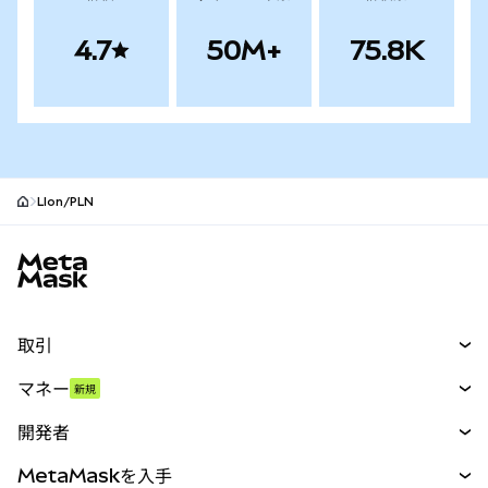
4.7
50M+
75.8K
LIon/PLN
MetaMaskサイトフッター
取引
スワップ
マネー
新規
予測
新規
購入
開発者
パーペチュアル
新規
カード
ドキュメントを表示
MetaMaskを入手
RWA