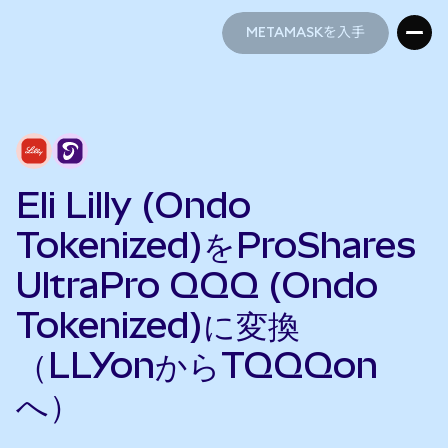
METAMASKを入手
METAMASKを入手
Eli Lilly (Ondo
Tokenized)をProShares
UltraPro QQQ (Ondo
Tokenized)に変換
（LLYonからTQQQon
へ）