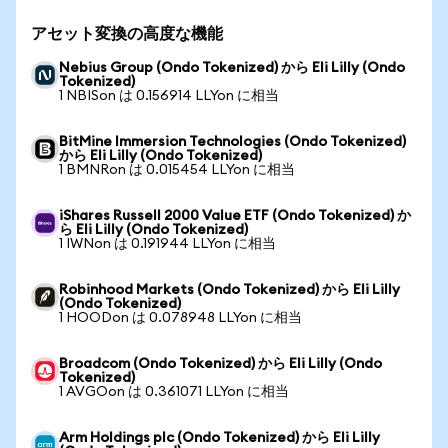
アセット変換の高度な機能
Nebius Group (Ondo Tokenized) から Eli Lilly (Ondo
Tokenized)
1 NBISon は 0.156914 LLYon に相当
BitMine Immersion Technologies (Ondo Tokenized)
から Eli Lilly (Ondo Tokenized)
1 BMNRon は 0.015454 LLYon に相当
iShares Russell 2000 Value ETF (Ondo Tokenized) か
ら Eli Lilly (Ondo Tokenized)
1 IWNon は 0.191944 LLYon に相当
Robinhood Markets (Ondo Tokenized) から Eli Lilly
(Ondo Tokenized)
1 HOODon は 0.078948 LLYon に相当
Broadcom (Ondo Tokenized) から Eli Lilly (Ondo
Tokenized)
1 AVGOon は 0.361071 LLYon に相当
Arm Holdings plc (Ondo Tokenized) から Eli Lilly