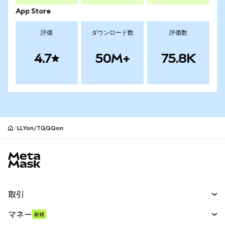
App Store
評価
ダウンロード数
評価数
4.7
50M+
75.8K
LLYon/TQQQon
MetaMaskサイトフッター
取引
スワップ
マネー
新規
予測
新規
購入