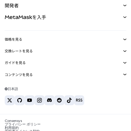
開発者
パーペチュアル
新規
カード
ドキュメントを表示
MetaMaskを入手
RWA
mUSD
新規
ダッシュボード
トランザクションシールド
収益化
Smart Accounts Kit
Agent Wallet
新規
価格を見る
埋め込みウォレット
Snaps
ビットコインの価格
交換レートを見る
MetaMask Connect
イーサリアムの価格
報酬
新規
BTC→USD
Solanaの価格
ガイドを見る
Snaps
セキュリティ
ETH→USD
BTCの購入
Shiba Inuの価格
USDT→INR
コンテンツを見る
Web3サービス
サポート
ETHの購入
Pepeの価格
ビットコインウォレット
BTC→USDT
SOLの購入
キャリア
Tetherの価格
Solanaウォレット
日本語
BTC→INR
PEPEの購入
お問い合わせ
USDCの価格
おすすめの暗号資産カード
ETH→USDT
USDTの購入
Chanlinkの価格
おすすめのモバイル暗号資産ウォレット
USDT→PHP
USDCの購入
Polymarketとは？
BTC→EUR
SHIBの購入
Consensys
税制関連ニュース
プライバシー ポリシー
利用規約
BNBの購入