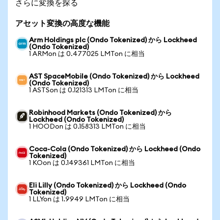
さらに変換を探る
アセット変換の高度な機能
Arm Holdings plc (Ondo Tokenized) から Lockheed
(Ondo Tokenized)
1 ARMon は 0.477025 LMTon に相当
AST SpaceMobile (Ondo Tokenized) から Lockheed
(Ondo Tokenized)
1 ASTSon は 0.121313 LMTon に相当
Robinhood Markets (Ondo Tokenized) から
Lockheed (Ondo Tokenized)
1 HOODon は 0.158313 LMTon に相当
Coca-Cola (Ondo Tokenized) から Lockheed (Ondo
Tokenized)
1 KOon は 0.149361 LMTon に相当
Eli Lilly (Ondo Tokenized) から Lockheed (Ondo
Tokenized)
1 LLYon は 1.9949 LMTon に相当