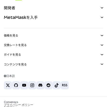
予測
新規
購入
開発者
パーペチュアル
新規
カード
ドキュメントを表示
MetaMaskを入手
RWA
mUSD
新規
ダッシュボード
トランザクションシールド
収益化
Smart Accounts Kit
Agent Wallet
新規
価格を見る
埋め込みウォレット
Snaps
ビットコインの価格
交換レートを見る
MetaMask Connect
イーサリアムの価格
報酬
新規
BTC→USD
Solanaの価格
ガイドを見る
Snaps
セキュリティ
ETH→USD
BTCの購入
Shiba Inuの価格
USDT→INR
コンテンツを見る
Web3サービス
サポート
ETHの購入
Pepeの価格
ビットコインウォレット
BTC→USDT
SOLの購入
キャリア
Tetherの価格
Solanaウォレット
日本語
BTC→INR
PEPEの購入
お問い合わせ
USDCの価格
おすすめの暗号資産カード
ETH→USDT
USDTの購入
Chanlinkの価格
おすすめのモバイル暗号資産ウォレット
USDT→PHP
USDCの購入
Polymarketとは？
BTC→EUR
SHIBの購入
Consensys
税制関連ニュース
プライバシー ポリシー