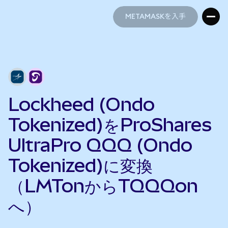
METAMASKを入手
METAMASKを入手
Lockheed (Ondo
Tokenized)をProShares
UltraPro QQQ (Ondo
Tokenized)に変換
（LMTonからTQQQon
へ）