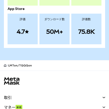
App Store
評価
ダウンロード数
評価数
4.7
50M+
75.8K
LMTon/TQQQon
MetaMaskサイトフッター
取引
スワップ
マネー
新規