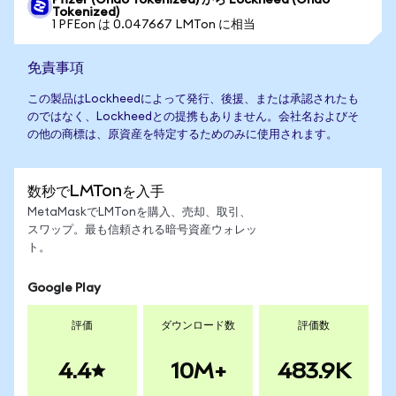
Pfizer (Ondo Tokenized) から Lockheed (Ondo
Tokenized)
1 PFEon は 0.047667 LMTon に相当
免責事項
この製品はLockheedによって発行、後援、または承認されたも
のではなく、Lockheedとの提携もありません。会社名およびそ
の他の商標は、原資産を特定するためのみに使用されます。
数秒でLMTonを入手
MetaMaskでLMTonを購入、売却、取引、
スワップ。最も信頼される暗号資産ウォレッ
ト。
Google Play
評価
ダウンロード数
評価数
4.4
10M+
483.9K