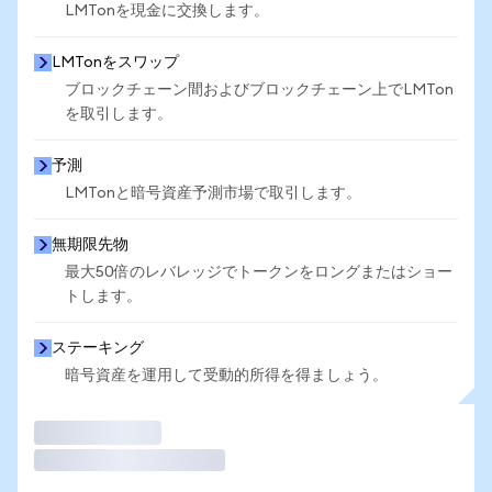
LMTonを現金に交換します。
LMTonをスワップ
ブロックチェーン間およびブロックチェーン上でLMTon
を取引します。
予測
LMTonと暗号資産予測市場で取引します。
無期限先物
最大50倍のレバレッジでトークンをロングまたはショー
トします。
ステーキング
暗号資産を運用して受動的所得を得ましょう。
取引