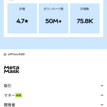
評価
ダウンロード数
評価数
4.7
50M+
75.8K
LMTon/SGD
MetaMaskサイトフッター
取引
スワップ
マネー
新規
予測
新規
購入
開発者