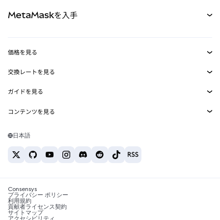
パーペチュアル
新規
カード
ドキュメントを表示
MetaMaskを入手
RWA
mUSD
新規
ダッシュボード
トランザクションシールド
収益化
Smart Accounts Kit
Agent Wallet
新規
価格を見る
埋め込みウォレット
Snaps
ビットコインの価格
交換レートを見る
MetaMask Connect
イーサリアムの価格
報酬
新規
BTC→USD
Solanaの価格
ガイドを見る
Snaps
セキュリティ
ETH→USD
BTCの購入
Shiba Inuの価格
USDT→INR
コンテンツを見る
Web3サービス
サポート
ETHの購入
Pepeの価格
ビットコインウォレット
BTC→USDT
SOLの購入
キャリア
Tetherの価格
Solanaウォレット
日本語
BTC→INR
PEPEの購入
お問い合わせ
USDCの価格
おすすめの暗号資産カード
ETH→USDT
USDTの購入
Chanlinkの価格
おすすめのモバイル暗号資産ウォレット
USDT→PHP
USDCの購入
Polymarketとは？
BTC→EUR
SHIBの購入
Consensys
税制関連ニュース
プライバシー ポリシー
利用規約
BNBの購入
貢献者ライセンス契約
暗号資産の購入方法は？
サイトマップ
アクセシビリティ