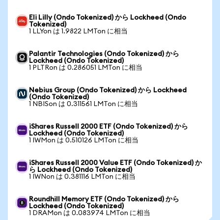
Eli Lilly (Ondo Tokenized) から Lockheed (Ondo
Tokenized)
1 LLYon は 1.9822 LMTon に相当
Palantir Technologies (Ondo Tokenized) から
Lockheed (Ondo Tokenized)
1 PLTRon は 0.286051 LMTon に相当
Nebius Group (Ondo Tokenized) から Lockheed
(Ondo Tokenized)
1 NBISon は 0.311561 LMTon に相当
iShares Russell 2000 ETF (Ondo Tokenized) から
Lockheed (Ondo Tokenized)
1 IWMon は 0.510126 LMTon に相当
iShares Russell 2000 Value ETF (Ondo Tokenized) か
ら Lockheed (Ondo Tokenized)
1 IWNon は 0.381116 LMTon に相当
Roundhill Memory ETF (Ondo Tokenized) から
Lockheed (Ondo Tokenized)
1 DRAMon は 0.083974 LMTon に相当