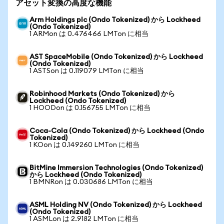
アセット変換の高度な機能
Arm Holdings plc (Ondo Tokenized) から Lockheed
(Ondo Tokenized)
1 ARMon は 0.476466 LMTon に相当
AST SpaceMobile (Ondo Tokenized) から Lockheed
(Ondo Tokenized)
1 ASTSon は 0.119079 LMTon に相当
Robinhood Markets (Ondo Tokenized) から
Lockheed (Ondo Tokenized)
1 HOODon は 0.156755 LMTon に相当
Coca-Cola (Ondo Tokenized) から Lockheed (Ondo
Tokenized)
1 KOon は 0.149260 LMTon に相当
BitMine Immersion Technologies (Ondo Tokenized)
から Lockheed (Ondo Tokenized)
1 BMNRon は 0.030686 LMTon に相当
ASML Holding NV (Ondo Tokenized) から Lockheed
(Ondo Tokenized)
1 ASMLon は 2.9182 LMTon に相当