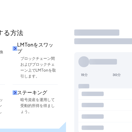
用する方法
取引
LMTonをスワッ
プ
換
ブロックチェーン間
およびブロックチェ
ーン上でLMTonを取
15分
30分
引します。
ステーキング
ッ
暗号資産を運用して
ン
受動的所得を得まし
し
ょう。