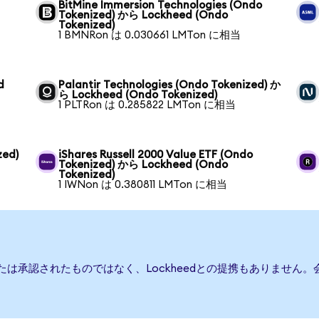
BitMine Immersion Technologies (Ondo
Tokenized) から Lockheed (Ondo
Tokenized)
1 BMNRon は 0.030661 LMTon に相当
d
Palantir Technologies (Ondo Tokenized) か
ら Lockheed (Ondo Tokenized)
1 PLTRon は 0.285822 LMTon に相当
zed)
iShares Russell 2000 Value ETF (Ondo
Tokenized) から Lockheed (Ondo
Tokenized)
1 IWNon は 0.380811 LMTon に相当
、または承認されたものではなく、Lockheedとの提携もありませ