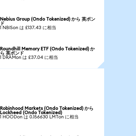
Nebius Group (Ondo Tokenized) から 英ポン
ド
1 NBISon は £137.43 に相当
Roundhill Memory ETF (Ondo Tokenized) か
ら 英ポンド
1 DRAMon は £37.04 に相当
Robinhood Markets (Ondo Tokenized) から
Lockheed (Ondo Tokenized)
1 HOODon は 0.156630 LMTon に相当