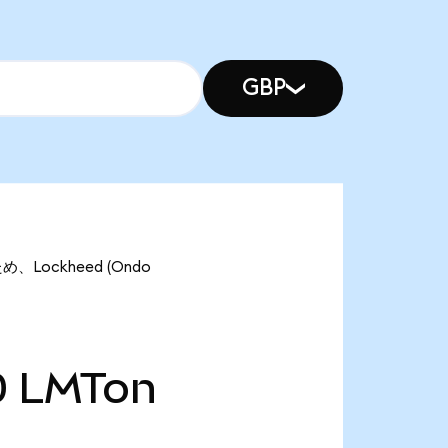
GBP
、Lockheed (Ondo
0
LMTon