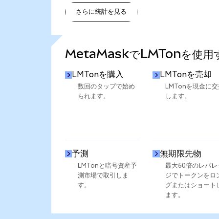
さらに統計を見る
さらに統計を見る
MetaMaskでLMTonを使
LMTonを購入
LMTonを売却
数回のタップで始め
LMTonを現金に交
られます。
します。
予測
無期限先物
LMTonと暗号資産予
最大50倍のレバレ
測市場で取引しま
ジでトークンをロ
す。
グまたはショート
ます。