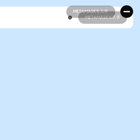
METAMASKを入手
METAMASKを入手
METAMASKを入手
METAMASKを入手