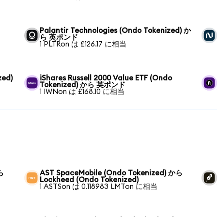
Palantir Technologies (Ondo Tokenized) か
ら 英ポンド
1 PLTRon は £126.17 に相当
zed)
iShares Russell 2000 Value ETF (Ondo
Tokenized) から 英ポンド
1 IWNon は £168.10 に相当
から
AST SpaceMobile (Ondo Tokenized) から
Lockheed (Ondo Tokenized)
1 ASTSon は 0.118983 LMTon に相当