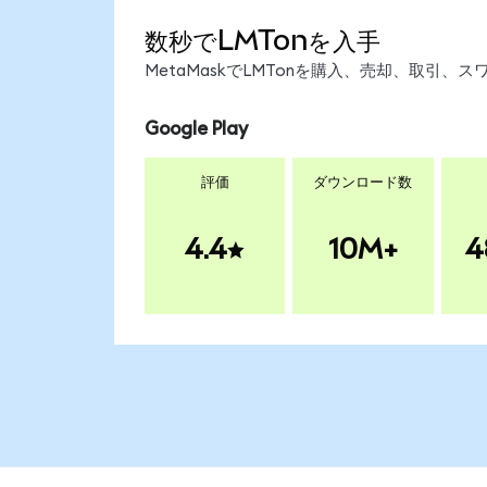
数秒でLMTonを入手
MetaMaskでLMTonを購入、売却、取引
Google Play
評価
ダウンロード数
4.4
10M+
4