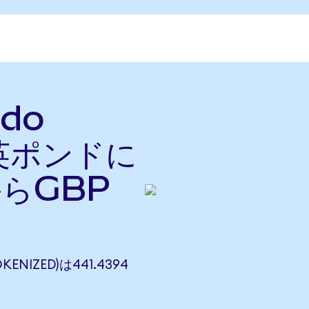
ndo
を英ポンドに
からGBP
KENIZED)は441.4394