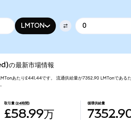
LMTON
ized)の最新市場情報
、1LMTonあたり£441.44です。 流通供給量が7352.90 LMTonであるため
す。
取引量
(24時間)
循環供給量
£58.99万
7352.9