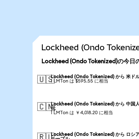
Lockheed (Ondo Tok
Lockheed (Ondo Tokenized)の
Lockheed (Ondo Tokenized) から 米ド
🇺🇸
1 LMTon は $595.55 に相当
Lockheed (Ondo Tokenized) から 中国
🇨🇳
元
1 LMTon は ￥4,018.20 に相当
Lockheed (Ondo Tokenized) から ロシ
🇷🇺
ルーブル