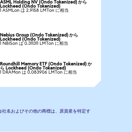
ASML Holding NV (Ondo Tokenized) から
Lockheed (Ondo Tokenized)
1 ASMLon は 2.9158 LMTon に相当
Nebius Group (Ondo Tokenized) から
Lockheed (Ondo Tokenized)
1 NBISon は 0.311311 LMTon に相当
Roundhill Memory ETF (Ondo Tokenized) か
ら Lockheed (Ondo Tokenized)
1 DRAMon は 0.083906 LMTon に相当
ん。会社名およびその他の商標は、原資産を特定す