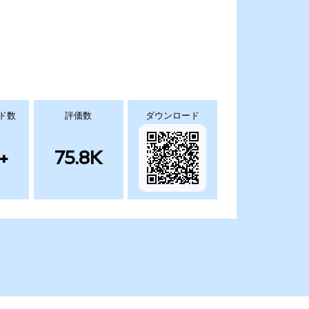
ド数
評価数
ダウンロード
+
75.8K