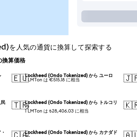
enized)を人気の通貨に換算して探索する
今日の換算価格
ル
Lockheed (Ondo Tokenized) から ユーロ
🇪🇺
🇯
1 LMTon は €515.18 に相当
人民
Lockheed (Ondo Tokenized) から トルコリ
🇹🇷
🇰
ラ
1 LMTon は ₺28,406.03 に相当
ア・
Lockheed (Ondo Tokenized) から カナダド
🇨🇦
🇦
ル