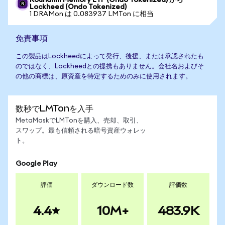
Roundhill Memory ETF (Ondo Tokenized) から
Lockheed (Ondo Tokenized)
1 DRAMon は 0.083937 LMTon に相当
免責事項
この製品はLockheedによって発行、後援、または承認されたも
のではなく、Lockheedとの提携もありません。会社名およびそ
の他の商標は、原資産を特定するためのみに使用されます。
数秒でLMTonを入手
MetaMaskでLMTonを購入、売却、取引、
スワップ。最も信頼される暗号資産ウォレッ
ト。
Google Play
評価
ダウンロード数
評価数
4.4
10M+
483.9K