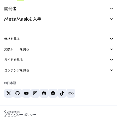
予測
新規
購入
開発者
パーペチュアル
新規
カード
ドキュメントを表示
MetaMaskを入手
RWA
mUSD
新規
ダッシュボード
トランザクションシールド
収益化
Smart Accounts Kit
Agent Wallet
新規
価格を見る
埋め込みウォレット
Snaps
ビットコインの価格
交換レートを見る
MetaMask Connect
イーサリアムの価格
報酬
新規
BTC→USD
Solanaの価格
ガイドを見る
Snaps
セキュリティ
ETH→USD
BTCの購入
Shiba Inuの価格
USDT→INR
コンテンツを見る
Web3サービス
サポート
ETHの購入
Pepeの価格
ビットコインウォレット
BTC→USDT
SOLの購入
キャリア
Tetherの価格
Solanaウォレット
日本語
BTC→INR
PEPEの購入
お問い合わせ
USDCの価格
おすすめの暗号資産カード
ETH→USDT
USDTの購入
Chanlinkの価格
おすすめのモバイル暗号資産ウォレット
USDT→PHP
USDCの購入
Polymarketとは？
BTC→EUR
SHIBの購入
Consensys
税制関連ニュース
プライバシー ポリシー