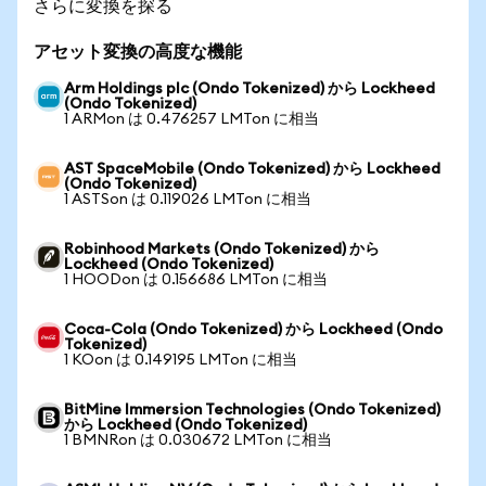
さらに変換を探る
アセット変換の高度な機能
Arm Holdings plc (Ondo Tokenized) から Lockheed
(Ondo Tokenized)
1 ARMon は 0.476257 LMTon に相当
AST SpaceMobile (Ondo Tokenized) から Lockheed
(Ondo Tokenized)
1 ASTSon は 0.119026 LMTon に相当
Robinhood Markets (Ondo Tokenized) から
Lockheed (Ondo Tokenized)
1 HOODon は 0.156686 LMTon に相当
Coca-Cola (Ondo Tokenized) から Lockheed (Ondo
Tokenized)
1 KOon は 0.149195 LMTon に相当
BitMine Immersion Technologies (Ondo Tokenized)
から Lockheed (Ondo Tokenized)
1 BMNRon は 0.030672 LMTon に相当