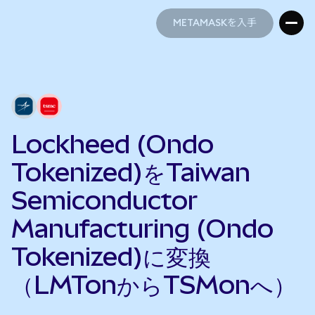
METAMASKを入手
METAMASKを入手
Lockheed (Ondo
Tokenized)をTaiwan
Semiconductor
Manufacturing (Ondo
Tokenized)に変換
（LMTonからTSMonへ）