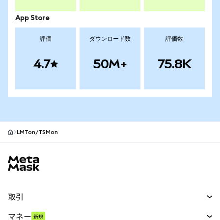
App Store
評価
ダウンロード数
評価数
4.7
50M+
75.8K
LMTon/TSMon
MetaMaskサイトフッター
取引
スワップ
マネー
新規