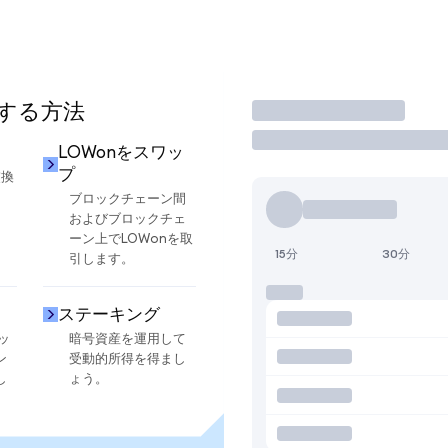
用する方法
取引
LOWonをスワッ
プ
交換
ブロックチェーン間
およびブロックチェ
ーン上でLOWonを取
15分
30分
引します。
ステーキング
ッ
暗号資産を運用して
ン
受動的所得を得まし
し
ょう。