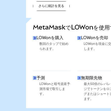
さらに統計を見る
さらに統計を見る
MetaMaskでLOWonを使
LOWonを購入
LOWonを売却
数回のタップで始め
LOWonを現金に
られます。
します。
予測
無期限先物
LOWonと暗号資産予
最大50倍のレバレ
測市場で取引しま
ジでトークンをロ
す。
グまたはショート
ます。