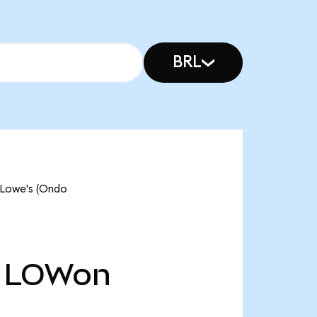
BRL
we's (Ondo
LOWon