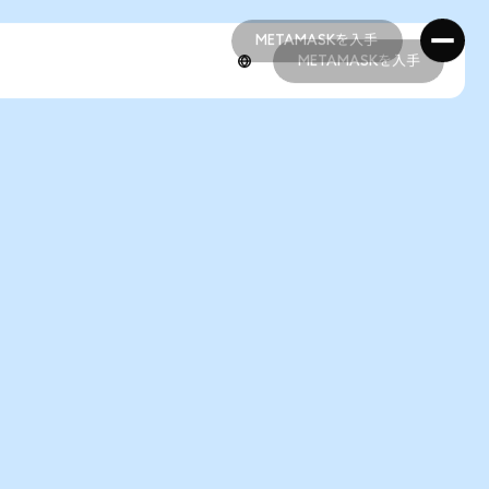
METAMASKを入手
METAMASKを入手
METAMASKを入手
METAMASKを入手