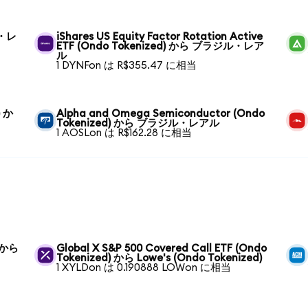
ル・レ
iShares US Equity Factor Rotation Active
ETF (Ondo Tokenized) から ブラジル・レア
ル
1 DYNFon は R$355.47 に相当
) か
Alpha and Omega Semiconductor (Ondo
Tokenized) から ブラジル・レアル
1 AOSLon は R$162.28 に相当
) から
Global X S&P 500 Covered Call ETF (Ondo
Tokenized) から Lowe's (Ondo Tokenized)
1 XYLDon は 0.190888 LOWon に相当