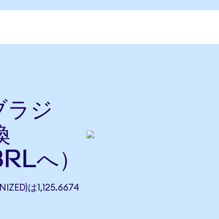
をブラジ
換
BRLへ）
ZED)は1,125.6674