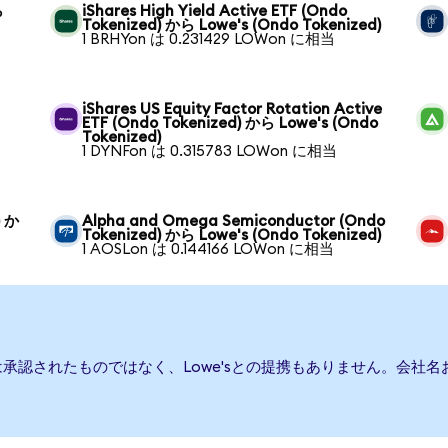
ら
iShares High Yield Active ETF (Ondo
Tokenized) から Lowe's (Ondo Tokenized)
1 BRHYon は 0.231429 LOWon に相当
iShares US Equity Factor Rotation Active
ETF (Ondo Tokenized) から Lowe's (Ondo
Tokenized)
1 DYNFon は 0.315783 LOWon に相当
) か
Alpha and Omega Semiconductor (Ondo
Tokenized) から Lowe's (Ondo Tokenized)
1 AOSLon は 0.144166 LOWon に相当
たは承認されたものではなく、Lowe'sとの提携もありません。会