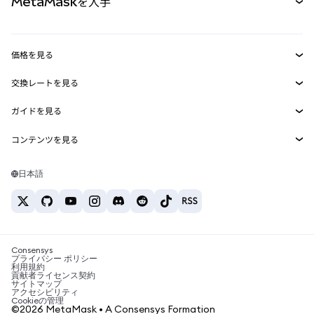
MetaMaskを入手
RWA
mUSD
新規
ダッシュボード
トランザクションシールド
収益化
Smart Accounts Kit
Agent Wallet
新規
価格を見る
埋め込みウォレット
Snaps
ビットコインの価格
交換レートを見る
MetaMask Connect
イーサリアムの価格
報酬
新規
BTC→USD
Solanaの価格
ガイドを見る
Snaps
セキュリティ
ETH→USD
BTCの購入
Shiba Inuの価格
USDT→INR
コンテンツを見る
Web3サービス
サポート
ETHの購入
Pepeの価格
ビットコインウォレット
BTC→USDT
SOLの購入
キャリア
Tetherの価格
Solanaウォレット
日本語
BTC→INR
PEPEの購入
お問い合わせ
USDCの価格
おすすめの暗号資産カード
ETH→USDT
USDTの購入
Chanlinkの価格
おすすめのモバイル暗号資産ウォレット
USDT→PHP
USDCの購入
Polymarketとは？
BTC→EUR
SHIBの購入
Consensys
税制関連ニュース
プライバシー ポリシー
利用規約
BNBの購入
貢献者ライセンス契約
暗号資産の購入方法は？
サイトマップ
アクセシビリティ
ビットコインを売るには？
Cookieの管理
©2026 MetaMask • A Consensys Formation