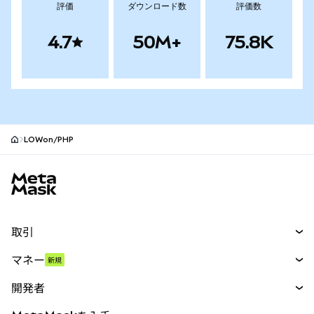
評価
ダウンロード数
評価数
4.7
50M+
75.8K
LOWon/PHP
MetaMaskサイトフッター
取引
スワップ
マネー
新規
予測
新規
購入
開発者
パーペチュアル
新規
カード
ドキュメントを表示